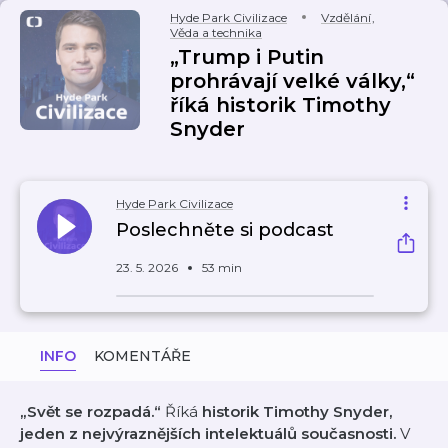
Hyde Park Civilizace
Vzdělání
,
Věda a technika
„Trump i Putin
prohrávají velké války,“
říká historik Timothy
Snyder
Hyde Park Civilizace
Poslechněte si podcast
23. 5. 2026
53 min
INFO
KOMENTÁŘE
„Svět se rozpadá.“
Říká
historik Timothy Snyder,
jeden z nejvýraznějších intelektuálů současnosti.
V