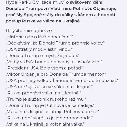
Hyde Parku Civilizace mluví
o světovém dění,
Donaldu Trumpovi i Vladimiru Putinovi. Objasňuje,
proč šly Spojené státy do války s Íránem a hodnotí
postup Ruska ve válce na Ukrajině.
Uslyšíte mimo jiné, že...:
„Historie nám dává ponaučení.“
„Očekávám, že Donald Trump prohraje volby.“
„USA ztratily moc vlastní vinou.“
„Donald Trump si myslí, že je bůh.“
„Volby v USA: budou podvody a zastrašování.“
„Prezident USA lže o všem a pořád.“
„Viktor Orbán je pro Donalda Trumpa mentor.“
„USA prohrály válku v Íránu, ale nemůžou to přiznat.“
„USA udržují Rusko ve válce na Ukrajině.“
„Rusko prohrává válku na Ukrajině.“
„Trump je služebník ruského režimu.“
„Donald Trump je Putinova velká naděje.“
„Válka na Ukrajině oslabuje Putinovu pozici.“
„Rusko není staré, to je jen propaganda.“
„Válka na Ukrajině je koloniální válka.“