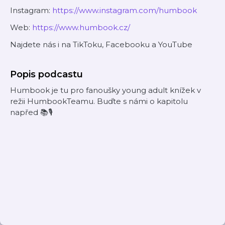
Instagram:
⁠⁠⁠⁠⁠⁠⁠⁠⁠⁠⁠⁠⁠⁠⁠⁠⁠⁠https://www.instagram.com/humbook⁠⁠⁠⁠⁠⁠⁠⁠⁠⁠⁠⁠⁠⁠⁠⁠⁠⁠
Web:
⁠⁠⁠⁠⁠⁠⁠⁠⁠⁠⁠⁠⁠⁠⁠⁠⁠⁠https://www.humbook.cz/⁠⁠⁠⁠⁠⁠⁠⁠⁠⁠⁠⁠⁠⁠⁠⁠⁠⁠
Najdete nás i na TikToku, Facebooku a YouTube
Popis podcastu
Humbook je tu pro fanoušky young adult knížek v
režii HumbookTeamu. Buďte s námi o kapitolu
napřed 📚🎙️