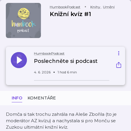
HumbookPodcast
Knihy
,
Umění
Knižní kvíz #1
HumbookPodcast
Poslechněte si podcast
4. 6. 2026
1 hod 6 min
INFO
KOMENTÁŘE
Domča si tak trochu zahrála na Aleše Zbořila (to je
moderátor AZ kvízu) a nachystala si pro Monču se
Zuzkou ultimátní knižní kvíz.