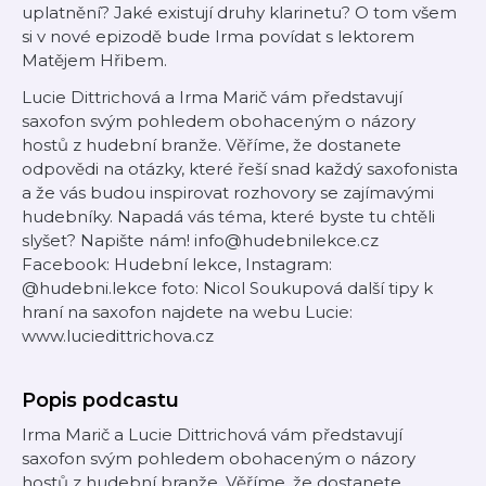
uplatnění? Jaké existují druhy klarinetu? O tom všem
si v nové epizodě bude Irma povídat s lektorem
Matějem Hřibem.
Lucie Dittrichová a Irma Marič vám představují
saxofon svým pohledem obohaceným o názory
hostů z hudební branže. Věříme, že dostanete
odpovědi na otázky, které řeší snad každý saxofonista
a že vás budou inspirovat rozhovory se zajímavými
hudebníky. Napadá vás téma, které byste tu chtěli
slyšet? Napište nám! info@hudebnilekce.cz
Facebook: Hudební lekce, Instagram:
@hudebni.lekce foto: Nicol Soukupová další tipy k
hraní na saxofon najdete na webu Lucie:
www.luciedittrichova.cz
Popis podcastu
Irma Marič a Lucie Dittrichová vám představují
saxofon svým pohledem obohaceným o názory
hostů z hudební branže. Věříme, že dostanete