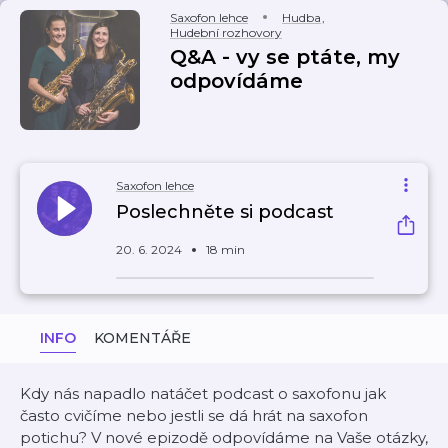
Saxofon lehce
Hudba
,
Hudební rozhovory
Q&A - vy se ptáte, my
odpovídáme
Saxofon lehce
Poslechněte si podcast
20. 6. 2024
18 min
INFO
KOMENTÁŘE
Kdy nás napadlo natáčet podcast o saxofonu jak
často cvičíme nebo jestli se dá hrát na saxofon
potichu? V nové epizodě odpovídáme na Vaše otázky,