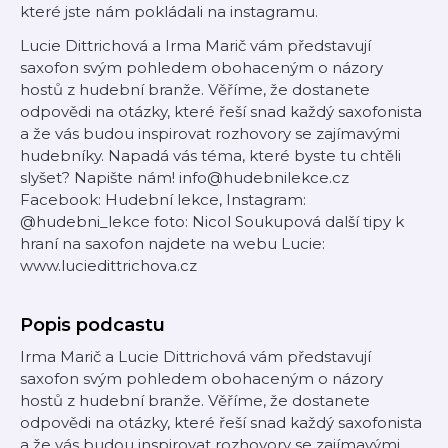
které jste nám pokládali na instagramu.
Lucie Dittrichová a Irma Marič vám představují
saxofon svým pohledem obohaceným o názory
hostů z hudební branže. Věříme, že dostanete
odpovědi na otázky, které řeší snad každý saxofonista
a že vás budou inspirovat rozhovory se zajímavými
hudebníky. Napadá vás téma, které byste tu chtěli
slyšet? Napište nám! info@hudebnilekce.cz
Facebook: Hudební lekce, Instagram:
@hudebni_lekce foto: Nicol Soukupová další tipy k
hraní na saxofon najdete na webu Lucie:
www.luciedittrichova.cz
Popis podcastu
Irma Marič a Lucie Dittrichová vám představují
saxofon svým pohledem obohaceným o názory
hostů z hudební branže. Věříme, že dostanete
odpovědi na otázky, které řeší snad každý saxofonista
a že vás budou inspirovat rozhovory se zajímavými