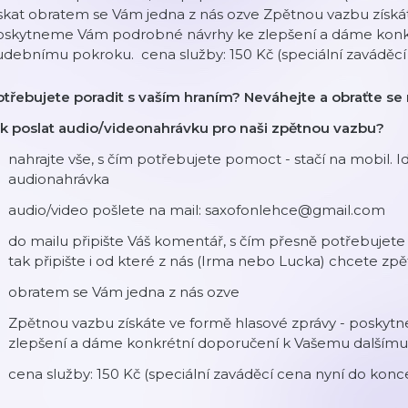
skat obratem se Vám jedna z nás ozve Zpětnou vazbu získát
oskytneme Vám podrobné návrhy ke zlepšení a dáme konk
debnímu pokroku. cena služby: 150 Kč (speciální zaváděcí
třebujete poradit s vaším hraním? Neváhejte a obraťte se 
ak poslat audio/videonahrávku pro naši zpětnou vazbu?
nahrajte vše, s čím potřebujete pomoct - stačí na mobil. Ideá
audionahrávka
audio/video pošlete na mail: saxofonlehce@gmail.com
do mailu připište Váš komentář, s čím přesně potřebujete
tak připište i od které z nás (Irma nebo Lucka) chcete zp
obratem se Vám jedna z nás ozve
Zpětnou vazbu získáte ve formě hlasové zprávy - posky
zlepšení a dáme konkrétní doporučení k Vašemu dalším
cena služby: 150 Kč (speciální zaváděcí cena nyní do konc