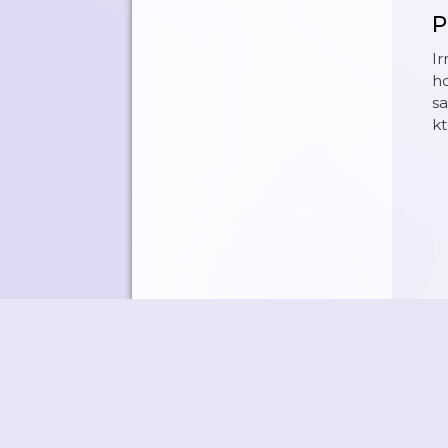
P
I
ho
sa
kt
©
M