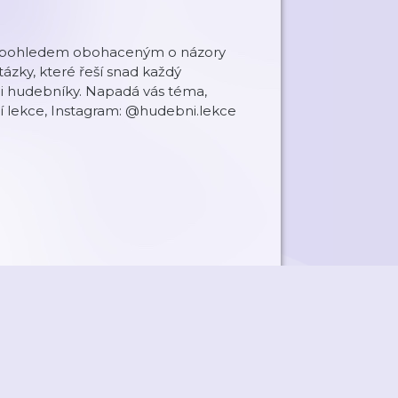
vým pohledem obohaceným o názory
ázky, které řeší snad každý
mi hudebníky. Napadá vás téma,
í lekce, Instagram: @hudebni.lekce
ky
Přidat podcast