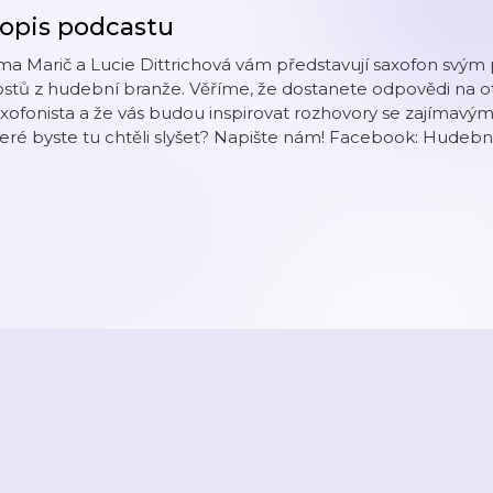
opis podcastu
rma Marič a Lucie Dittrichová vám představují saxofon s
stů z hudební branže. Věříme, že dostanete odpovědi na ot
xofonista a že vás budou inspirovat rozhovory se zajímavý
eré byste tu chtěli slyšet? Napište nám! Facebook: Hudebn
2026
Active Radio a.s.
Reklama
O aplikaci
Youradio Music
Podmín
áte již účet? Přihlaste se.