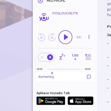
MŮJ PROFIL
zí
p
POSLOUCHEJTE
hu
Po
J
1.00
×
00:00
00:00
Komentuj
Aplikace Youradio Talk