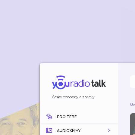
České podcasty a zprávy
Úv
PRO TEBE
AUDIOKNIHY