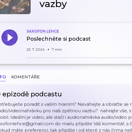
vazby
SAXOFON LEHCE
Poslechněte si podcast
25. 7. 2024
7 min
NFO
KOMENTÁŘE
 epizodě podcastu
třebujete poradit s vaším hraním? Neváhejte a obraťte se n
dio/videonahrávku pro naši zpětnou vazbu? nahrajte vše, s
bil. Ideální je video, ale stačí i audionahrávka audio/video p
xofonlehce@gmail.com do mailu připište Váš komentář, s č
kud máte preferenci, tak připište i od které z nás (Irma 