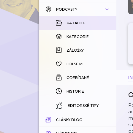
PODCASTY
KATALOG
KOUPENÉ
KATALOG
KATEGORIE
KATEGORIE
ZÁLOŽKY
ZÁLOŽKY
HISTORIE
LÍBÍ SE MI
I
ODEBÍRANÉ
HISTORIE
O
Po
EDITORSKÉ TIPY
au
mo
ČLÁNKY BLOG
sa
po