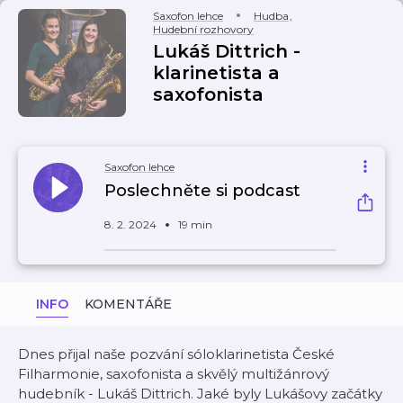
Saxofon lehce
Hudba
,
Hudební rozhovory
Lukáš Dittrich -
klarinetista a
saxofonista
Saxofon lehce
Poslechněte si podcast
8. 2. 2024
19 min
INFO
KOMENTÁŘE
Dnes přijal naše pozvání sóloklarinetista České
Filharmonie, saxofonista a skvělý multižánrový
hudebník - Lukáš Dittrich. Jaké byly Lukášovy začátky