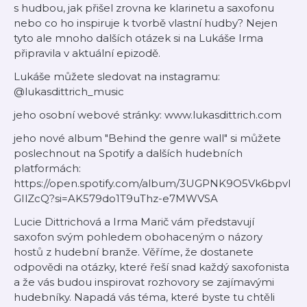
s hudbou, jak přišel zrovna ke klarinetu a saxofonu
nebo co ho inspiruje k tvorbě vlastní hudby? Nejen
tyto ale mnoho dalších otázek si na Lukáše Irma
připravila v aktuální epizodě.
Lukáše můžete sledovat na instagramu:
@lukasdittrich_music
jeho osobní webové stránky: www.lukasdittrich.com
jeho nové album "Behind the genre wall" si můžete
poslechnout na Spotify a dalších hudebních
platformách:
https://open.spotify.com/album/3UGPNK9O5Vk6bpvl
GIlZcQ?si=AK579do1T9uThz-e7MWVSA
Lucie Dittrichová a Irma Marič vám představují
saxofon svým pohledem obohaceným o názory
hostů z hudební branže. Věříme, že dostanete
odpovědi na otázky, které řeší snad každý saxofonista
a že vás budou inspirovat rozhovory se zajímavými
hudebníky. Napadá vás téma, které byste tu chtěli