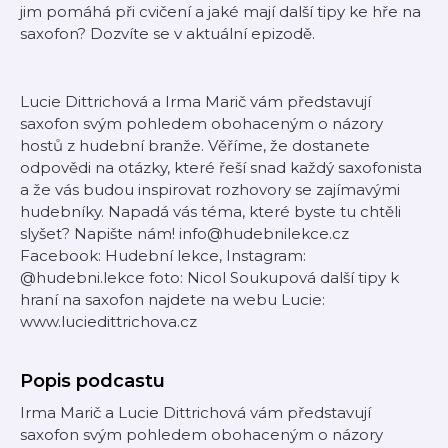
jim pomáhá při cvičení a jaké mají další tipy ke hře na
saxofon? Dozvíte se v aktuální epizodě.
Lucie Dittrichová a Irma Marič vám představují
saxofon svým pohledem obohaceným o názory
hostů z hudební branže. Věříme, že dostanete
odpovědi na otázky, které řeší snad každý saxofonista
a že vás budou inspirovat rozhovory se zajímavými
hudebníky. Napadá vás téma, které byste tu chtěli
slyšet? Napište nám! info@hudebnilekce.cz
Facebook: Hudební lekce, Instagram:
@hudebni.lekce foto: Nicol Soukupová další tipy k
hraní na saxofon najdete na webu Lucie:
www.luciedittrichova.cz
Popis podcastu
Irma Marič a Lucie Dittrichová vám představují
saxofon svým pohledem obohaceným o názory