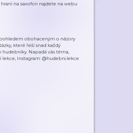
k hraní na saxofon najdete na webu
vým pohledem obohaceným o názory
ázky, které řeší snad každý
mi hudebníky. Napadá vás téma,
í lekce, Instagram: @hudebni.lekce