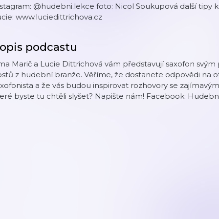
stagram: @hudebni.lekce foto: Nicol Soukupová další tipy 
cie: www.luciedittrichova.cz
opis podcastu
rma Marič a Lucie Dittrichová vám představují saxofon s
stů z hudební branže. Věříme, že dostanete odpovědi na ot
xofonista a že vás budou inspirovat rozhovory se zajímavý
eré byste tu chtěli slyšet? Napište nám! Facebook: Hudebn