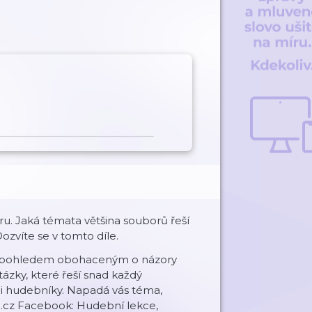
ru. Jaká témata většina souborů řeší
ozvíte se v tomto díle.
vým pohledem obohaceným o názory
ázky, které řeší snad každý
mi hudebníky. Napadá vás téma,
e.cz Facebook: Hudební lekce,