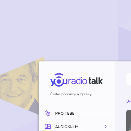
České podcasty a zprávy
Úv
PRO TEBE
AUDIOKNIHY