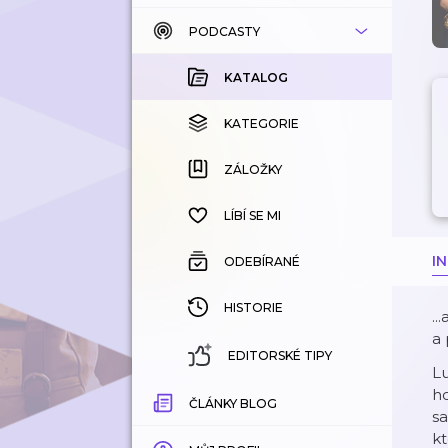
PODCASTY
KATALOG
KOUPENÉ
KATALOG
KATEGORIE
KATEGORIE
ZÁLOŽKY
ZÁLOŽKY
HISTORIE
LÍBÍ SE MI
I
ODEBÍRANÉ
HISTORIE
..
a 
EDITORSKÉ TIPY
L
ho
ČLÁNKY BLOG
sa
kt