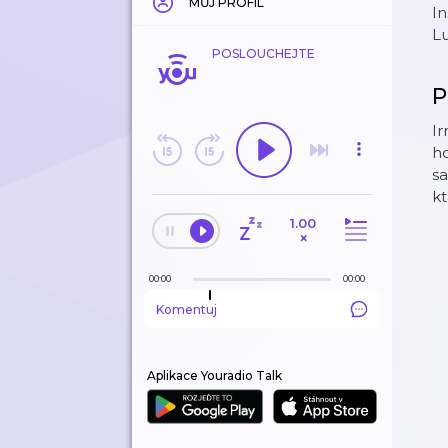
MŮJ PROFIL
In
Lu
POSLOUCHEJTE
P
I
ho
sa
kt
1.00
×
00:00
00:00
Komentuj
Aplikace Youradio Talk