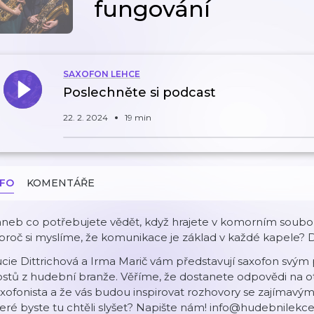
fungování
SAXOFON LEHCE
Poslechněte si podcast
22. 2. 2024
19 min
NFO
KOMENTÁŘE
.aneb co potřebujete vědět, když hrajete v komorním soubo
proč si myslíme, že komunikace je základ v každé kapele? D
ucie Dittrichová a Irma Marič vám představují saxofon s
stů z hudební branže. Věříme, že dostanete odpovědi na ot
xofonista a že vás budou inspirovat rozhovory se zajímavý
eré byste tu chtěli slyšet? Napište nám! info@hudebnilekc