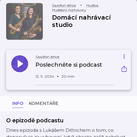
Saxofon lehce
Hudba
,
Hudební rozhovory
Domácí nahrávací
studio
Saxofon lehce
Poslechněte si podcast
12. 9. 2024
20 min
INFO
KOMENTÁŘE
O epizodě podcastu
Dnes epizoda s Lukášem Dittrichem o tom, co
doporučuje za vybavení, když chcete začít nahrávat