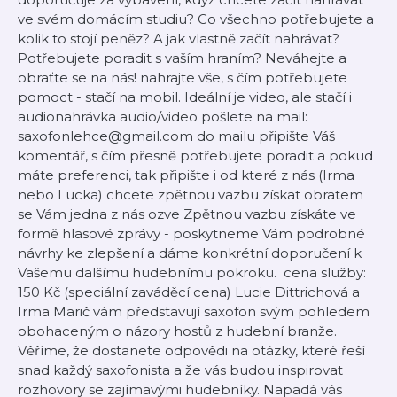
ve svém domácím studiu? Co všechno potřebujete a
kolik to stojí peněz? A jak vlastně začít nahrávat?
Potřebujete poradit s vaším hraním? Neváhejte a
obraťte se na nás! nahrajte vše, s čím potřebujete
pomoct - stačí na mobil. Ideální je video, ale stačí i
audionahrávka audio/video pošlete na mail:
saxofonlehce@gmail.com do mailu připište Váš
komentář, s čím přesně potřebujete poradit a pokud
máte preferenci, tak připište i od které z nás (Irma
nebo Lucka) chcete zpětnou vazbu získat obratem
se Vám jedna z nás ozve Zpětnou vazbu získáte ve
formě hlasové zprávy - poskytneme Vám podrobné
návrhy ke zlepšení a dáme konkrétní doporučení k
Vašemu dalšímu hudebnímu pokroku. cena služby:
150 Kč (speciální zaváděcí cena) Lucie Dittrichová a
Irma Marič vám představují saxofon svým pohledem
obohaceným o názory hostů z hudební branže.
Věříme, že dostanete odpovědi na otázky, které řeší
snad každý saxofonista a že vás budou inspirovat
rozhovory se zajímavými hudebníky. Napadá vás