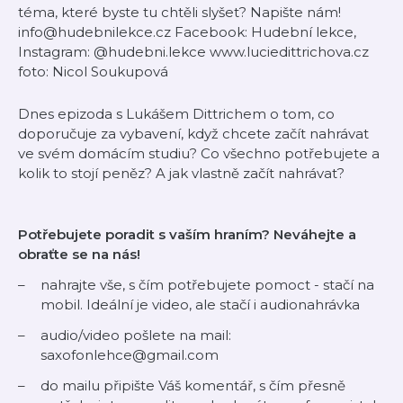
téma, které byste tu chtěli slyšet? Napište nám!
info@hudebnilekce.cz Facebook: Hudební lekce,
Instagram: @hudebni.lekce www.luciedittrichova.cz
foto: Nicol Soukupová
Dnes epizoda s Lukášem Dittrichem o tom, co
doporučuje za vybavení, když chcete začít nahrávat
ve svém domácím studiu? Co všechno potřebujete a
kolik to stojí peněz? A jak vlastně začít nahrávat?
Potřebujete poradit s vaším hraním? Neváhejte a
obraťte se na nás!
nahrajte vše, s čím potřebujete pomoct - stačí na
mobil. Ideální je video, ale stačí i audionahrávka
audio/video pošlete na mail:
saxofonlehce@gmail.com
do mailu připište Váš komentář, s čím přesně