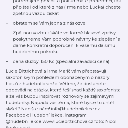
potřebujete poradit a pokud máte preferenci, tak
připište i od které z nás (Irma nebo Lucka) chcete
zpětnou vazbu získat
obratem se Vám jedna z nás ozve
Zpětnou vazbu získáte ve formě hlasové zprávy -
poskytneme Vám podrobné návrhy ke zlepšení a
dáme konkrétní doporučení k Vašemu dalšímu
hudebnímu pokroku.
cena služby: 150 Kč (speciální zaváděcí cena)
Lucie Dittrichová a Irma Marič vám představují
saxofon svým pohledem obohaceným o názory
hostů z hudební branže. Věříme, že dostanete
odpovědi na otázky, které řeší snad každý saxofonista
a že vás budou inspirovat rozhovory se zajímavými
hudebníky. Napadá vás téma, které byste tu chtěli
slyšet? Napište nám! info@hudebnilekce.cz
Facebook: Hudební lekce, Instagram:
@hudebni.lekce www.luciedittrichova.cz foto: Nicol
Soukupová