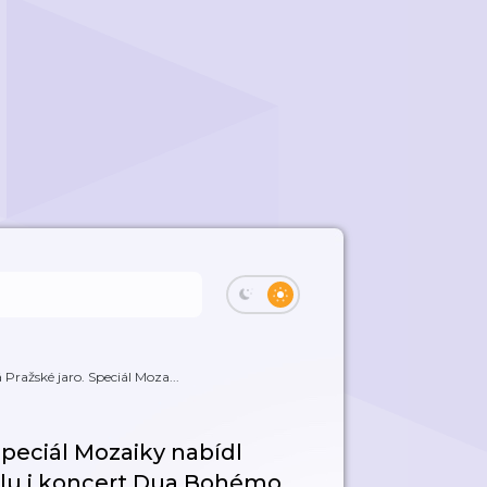
Pražské jaro. Speciál Moza...
Speciál Mozaiky nabídl
alu i koncert Dua Bohémo