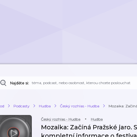
Najděte si:
od
Podcasty
Hudba
Český rozhlas - Hudba
Mozaika: Začíná 
Český rozhlas - Hudba
Hudba
Mozaika: Začíná Pražské jaro. 
kompletní informace o festiv