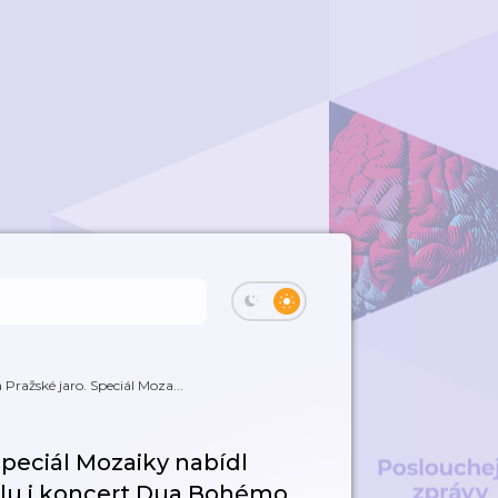
Pražské jaro. Speciál Moza...
Speciál Mozaiky nabídl
alu i koncert Dua Bohémo