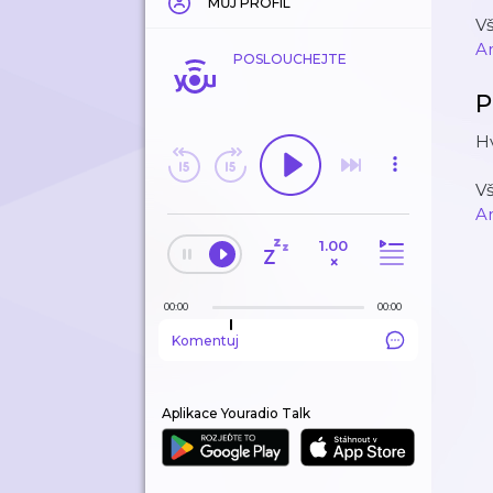
MŮJ PROFIL
V
A
POSLOUCHEJTE
P
Hv
V
A
1.00
×
00:00
00:00
Komentuj
Aplikace Youradio Talk