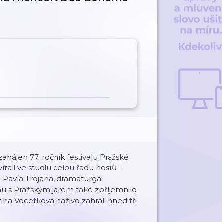
ájen 77. ročník festivalu Pražské
ítali ve studiu celou řadu hostů –
u Pavla Trojana, dramaturga
inu s Pražským jarem také zpříjemnilo
ina Vocetková naživo zahráli hned tři