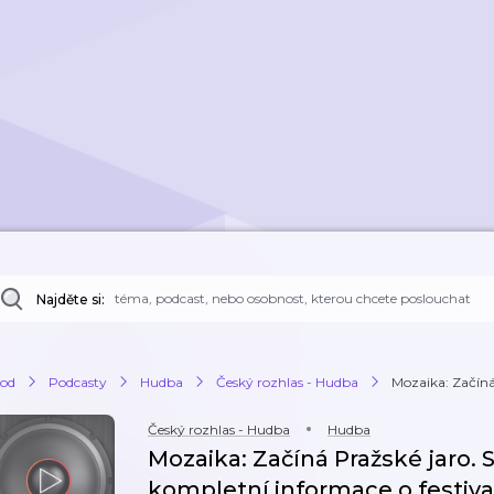
Najděte si:
od
Podcasty
Hudba
Český rozhlas - Hudba
Mozaika: Začíná 
Český rozhlas - Hudba
Hudba
Mozaika: Začíná Pražské jaro. 
kompletní informace o festiv