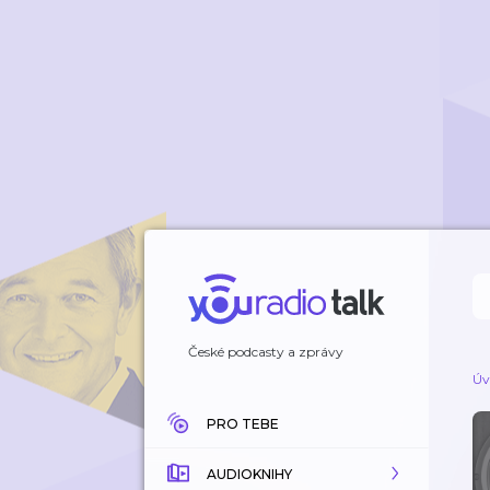
České podcasty a zprávy
Úv
PRO TEBE
AUDIOKNIHY