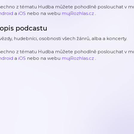
šechno z tématu Hudba můžete pohodlně poslouchat v mobi
ndroid
a
iOS
nebo na webu
mujRozhlas.cz
.
opis podcastu
ězdy, hudebníci, osobnosti všech žánrů, alba a koncerty.
šechno z tématu Hudba můžete pohodlně poslouchat v mobi
ndroid
a
iOS
nebo na webu
mujRozhlas.cz
.