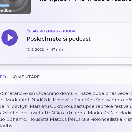
ČESKÝ ROZHLAS - HUDBA
Poslechněte si podcast
12. 5. 2022
47 min
NFO
KOMENTÁŘE
 Smetanově síň Obecního domu v Praze bude dnes večer zah
ro. Moderátoři Naděžda Hávová a František Šedivý proto přiv
erní pěvkyni Markétu Cukrovou, zástupce ředitele festival
ažského jara Josefa Třeštíka a dirigenta Marka Prášila. Hod
o Bohémo. Houslista Matouš Pěruška a violoncellistka Krist
ladby.