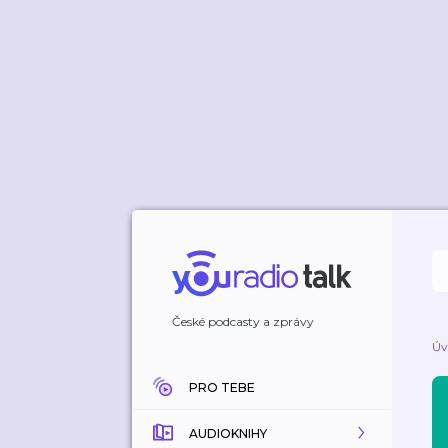
České podcasty a zprávy
Úv
PRO TEBE
AUDIOKNIHY