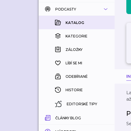
PODCASTY
KATALOG
KOUPENÉ
KATALOG
KATEGORIE
KATEGORIE
ZÁLOŽKY
ZÁLOŽKY
HISTORIE
LÍBÍ SE MI
I
ODEBÍRANÉ
HISTORIE
La
až
EDITORSKÉ TIPY
P
ČLÁNKY BLOG
Se