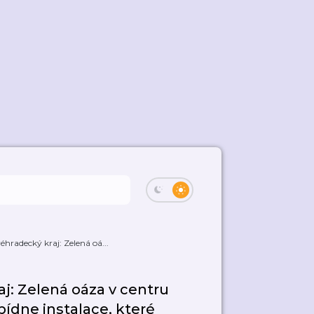
hradecký kraj: Zelená oá...
aj: Zelená oáza v centru
bídne instalace, které