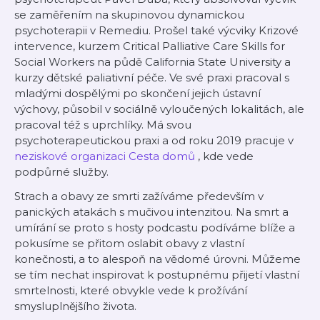
se zaměřením na skupinovou dynamickou
psychoterapii v Remediu. Prošel také výcviky Krizové
intervence, kurzem Critical Palliative Care Skills for
Social Workers na půdě California State University a
kurzy dětské paliativní péče. Ve své praxi pracoval s
mladými dospělými po skončení jejich ústavní
výchovy, působil v sociálně vyloučených lokalitách, ale
pracoval též s uprchlíky. Má svou
psychoterapeutickou praxi a od roku 2019 pracuje v
neziskové organizaci Cesta domů
, kde vede
podpůrné služby.
Strach a obavy ze smrti zažíváme především v
panických atakách s mučivou intenzitou. Na smrt a
umírání se proto s hosty podcastu podíváme blíže a
pokusíme se přitom oslabit obavy z vlastní
konečnosti, a to alespoň na vědomé úrovni. Můžeme
se tím nechat inspirovat k postupnému přijetí vlastní
smrtelnosti, které obvykle vede k prožívání
smysluplnějšího života.