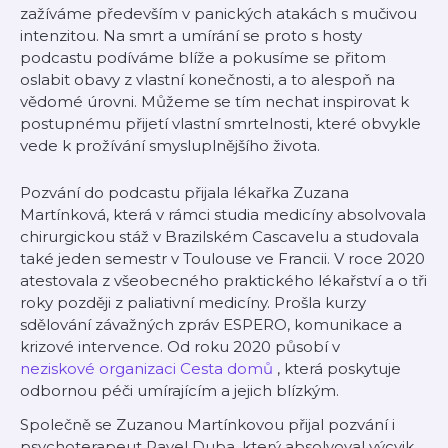
zažíváme především v panických atakách s mučivou
intenzitou. Na smrt a umírání se proto s hosty
podcastu podíváme blíže a pokusíme se přitom
oslabit obavy z vlastní konečnosti, a to alespoň na
vědomé úrovni. Můžeme se tím nechat inspirovat k
postupnému přijetí vlastní smrtelnosti, které obvykle
vede k prožívání smysluplnějšího života.
Pozvání do podcastu přijala lékařka Zuzana
Martínková, která v rámci studia medicíny absolvovala
chirurgickou stáž v Brazilském Cascavelu a studovala
také jeden semestr v Toulouse ve Francii. V roce 2020
atestovala z všeobecného praktického lékařství a o tři
roky později z paliativní medicíny. Prošla kurzy
sdělování závažných zpráv ESPERO, komunikace a
krizové intervence. Od roku 2020 působí v
neziskové organizaci Cesta domů
, která poskytuje
odbornou péči umírajícím a jejich blízkým.
Společně se Zuzanou Martínkovou přijal pozvání i
psychoterapeut Pavel Duba, který absolvoval výcvik