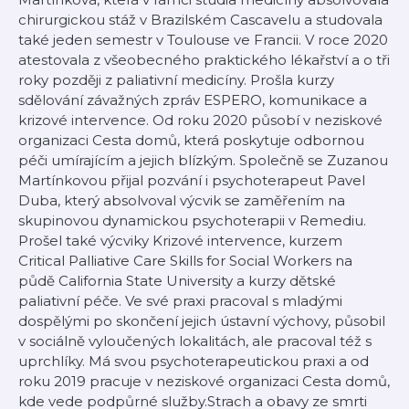
chirurgickou stáž v Brazilském Cascavelu a studovala
také jeden semestr v Toulouse ve Francii. V roce 2020
atestovala z všeobecného praktického lékařství a o tři
roky později z paliativní medicíny. Prošla kurzy
sdělování závažných zpráv ESPERO, komunikace a
krizové intervence. Od roku 2020 působí v neziskové
organizaci Cesta domů, která poskytuje odbornou
péči umírajícím a jejich blízkým. Společně se Zuzanou
Martínkovou přijal pozvání i psychoterapeut Pavel
Duba, který absolvoval výcvik se zaměřením na
skupinovou dynamickou psychoterapii v Remediu.
Prošel také výcviky Krizové intervence, kurzem
Critical Palliative Care Skills for Social Workers na
půdě California State University a kurzy dětské
paliativní péče. Ve své praxi pracoval s mladými
dospělými po skončení jejich ústavní výchovy, působil
v sociálně vyloučených lokalitách, ale pracoval též s
uprchlíky. Má svou psychoterapeutickou praxi a od
roku 2019 pracuje v neziskové organizaci Cesta domů,
kde vede podpůrné služby.Strach a obavy ze smrti