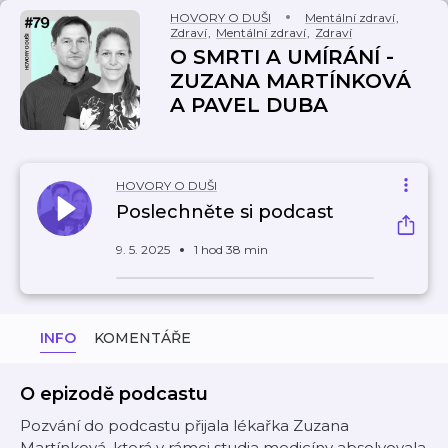
HOVORY O DUŠI
Mentální zdraví
,
Zdraví
,
Mentální zdraví
,
Zdraví
O SMRTI A UMÍRÁNÍ -
ZUZANA MARTÍNKOVÁ
A PAVEL DUBA
HOVORY O DUŠI
Poslechněte si podcast
9. 5. 2025
1 hod 38 min
INFO
KOMENTÁŘE
O epizodě podcastu
Pozvání do podcastu přijala lékařka Zuzana
Martínková, která v rámci studia medicíny absolvovala