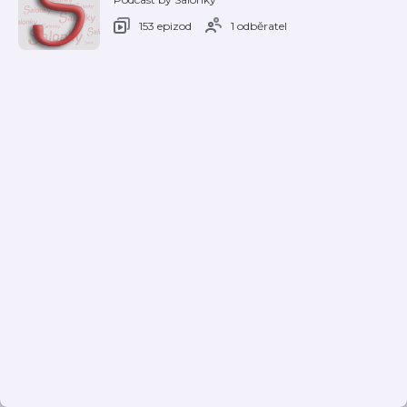
153 epizod
1 odběratel