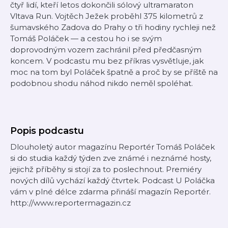
čtyř lidí, kteří letos dokončili sólový ultramaraton
Vltava Run. Vojtěch Ježek proběhl 375 kilometrů z
šumavského Zadova do Prahy o tři hodiny rychleji než
Tomáš Poláček — a cestou ho i se svým
doprovodným vozem zachránil před předčasným
koncem. V podcastu mu bez příkras vysvětluje, jak
moc na tom byl Poláček špatně a proč by se příště na
podobnou shodu náhod nikdo neměl spoléhat.
Popis podcastu
Dlouholetý autor magazínu Reportér Tomáš Poláček
si do studia každý týden zve známé i neznámé hosty,
jejichž příběhy si stojí za to poslechnout. Premiéry
nových dílů vychází každý čtvrtek. Podcast U Poláčka
vám v plné délce zdarma přináší magazín Reportér.
http://www.reportermagazin.cz