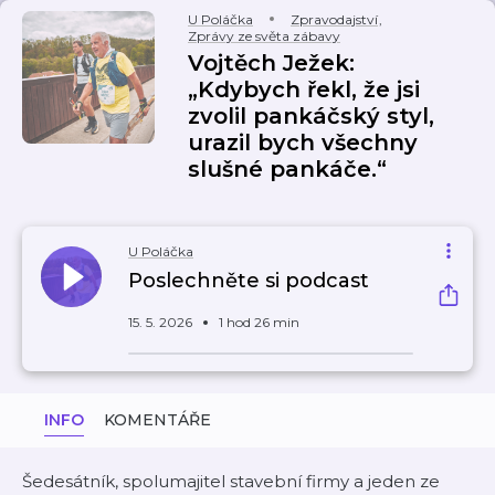
U Poláčka
Zpravodajství
,
Zprávy ze světa zábavy
Vojtěch Ježek:
„Kdybych řekl, že jsi
zvolil pankáčský styl,
urazil bych všechny
slušné pankáče.“
U Poláčka
Poslechněte si podcast
15. 5. 2026
1 hod 26 min
INFO
KOMENTÁŘE
Šedesátník, spolumajitel stavební firmy a jeden ze