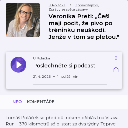
U Poláčka
Zpravodajství
,
Zprávy ze světa zábavy
Veronika Preti: „Češi
mají pocit, že pivo po
tréninku neuškodí.
Jenže v tom se pletou."
U Poláčka
Poslechněte si podcast
21. 4. 2026
1 hod 29 min
INFO
KOMENTÁŘE
Tomáš Poláček se před půl rokem přihlásil na Vltava
Run – 370 kilometrů sólo, start za dva týdny. Teprve