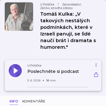
U Poláčka
Zpravodajství
,
Zprávy ze světa zábavy
Tomáš Kulka: „V
takových nestálých
podmínkách, které v
Izraeli panují, se lidé
naučí brát i dramata s
humorem."
U Poláčka
Poslechněte si podcast
5. 6. 2026
58 min
INFO
KOMENTÁŘE