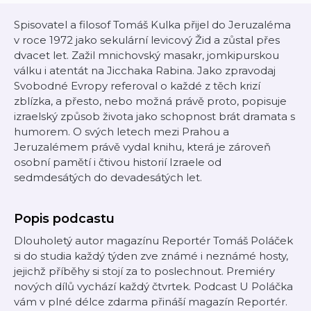
Spisovatel a filosof Tomáš Kulka přijel do Jeruzaléma
v roce 1972 jako sekulární levicový Žid a zůstal přes
dvacet let. Zažil mnichovský masakr, jomkipurskou
válku i atentát na Jicchaka Rabina. Jako zpravodaj
Svobodné Evropy referoval o každé z těch krizí
zblízka, a přesto, nebo možná právě proto, popisuje
izraelský způsob života jako schopnost brát dramata s
humorem. O svých letech mezi Prahou a
Jeruzalémem právě vydal knihu, která je zároveň
osobní pamětí i čtivou historií Izraele od
sedmdesátých do devadesátých let.
Popis podcastu
Dlouholetý autor magazínu Reportér Tomáš Poláček
si do studia každý týden zve známé i neznámé hosty,
jejichž příběhy si stojí za to poslechnout. Premiéry
nových dílů vychází každý čtvrtek. Podcast U Poláčka
vám v plné délce zdarma přináší magazín Reportér.