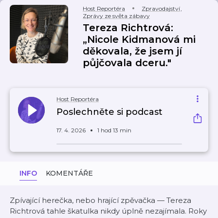
Host Reportéra
Zpravodajství
,
Zprávy ze světa zábavy
Tereza Richtrová:
„Nicole Kidmanová mi
děkovala, že jsem jí
půjčovala dceru."
Host Reportéra
Poslechněte si podcast
17. 4. 2026
1 hod 13 min
INFO
KOMENTÁŘE
Zpívající herečka, nebo hrající zpěvačka — Tereza
Richtrová tahle škatulka nikdy úplně nezajímala. Roky