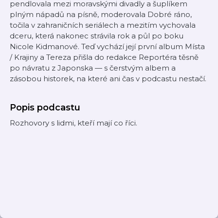
pendlovala mezi moravskými divadly a šuplíkem
plným nápadů na písně, moderovala Dobré ráno,
točila v zahraničních seriálech a mezitím vychovala
dceru, která nakonec strávila rok a půl po boku
Nicole Kidmanové. Teď vychází její první album Místa
/ Krajiny a Tereza přišla do redakce Reportéra těsně
po návratu z Japonska — s čerstvým albem a
zásobou historek, na které ani čas v podcastu nestačí.
Popis podcastu
Rozhovory s lidmi, kteří mají co říci.