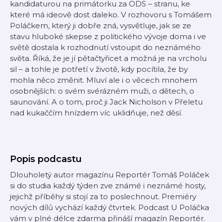
kandidaturou na primátorku za ODS – stranu, ke
které má ideově dost daleko. V rozhovoru s Tomášem
Poláčkem, který ji dobře zná, vysvětluje, jak se ze
stavu hluboké skepse z politického vývoje doma i ve
světě dostala k rozhodnutí vstoupit do neznámého
světa. Říká, že je jí pětačtyřicet a možná je na vrcholu
sil – a tohle je potřetí v životě, kdy pocítila, že by
mohla něco změnit. Mluví ale i o věcech mnohem
osobnějších: o svém svérázném muži, o dětech, o
saunování. A o tom, proč ji Jack Nicholson v Přeletu
nad kukaččím hnízdem víc uklidňuje, než děsí.
Popis podcastu
Dlouholetý autor magazínu Reportér Tomáš Poláček
si do studia každý týden zve známé i neznámé hosty,
jejichž příběhy si stojí za to poslechnout. Premiéry
nových dílů vychází každý čtvrtek. Podcast U Poláčka
vám v plné délce zdarma přináší magazín Reportér.