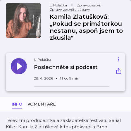
U Poláčka
Zpravodajství
,
Zprávy ze světa zábavy
Kamila Zlatušková:
„Pokud se primátorkou
nestanu, aspoň jsem to
zkusila"
U Poláčka
Poslechněte si podcast
28. 4. 2026
1 hod 9 min
INFO
KOMENTÁŘE
Televizní producentka a zakladatelka festivalu Serial
Killer Kamila Zlatušková letos překvapila Brno