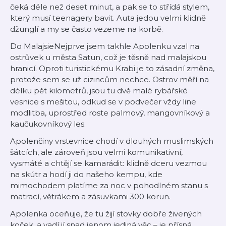
čeká déle než deset minut, a pak se to střídá stylem,
který musí teenagery bavit. Auta jedou velmi klidně
džunglí a my se často vezeme na korbě.
Do MalajsieNejprve jsem takhle Apolenku vzal na
ostrůvek u města Satun, což je těsně nad malajskou
hranicí. Oproti turistickému Krabi je to zásadní změna,
protože sem se už cizincům nechce. Ostrov měří na
délku pět kilometrů, jsou tu dvě malé rybářské
vesnice s mešitou, odkud se v podvečer vždy line
modlitba, uprostřed roste palmový, mangovníkový a
kaučukovníkový les.
Apolenčiny vrstevnice chodí v dlouhých muslimských
šátcích, ale zároveň jsou velmi komunikativní,
vysmáté a chtějí se kamarádit: klidně dceru vezmou
na skútr a hodí ji do našeho kempu, kde
mimochodem platíme za noc v pohodlném stanu s
matrací, větrákem a zásuvkami 300 korun.
Apolenka oceňuje, že tu žijí stovky dobře živených
koček, a vadí jí snad jenom jediná věc – je přísná