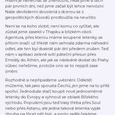
Hlavní je nenechat se znervóznit, říkali jsme si těch
pár prvních dní, než jsme začali být lehce nervózní.
Naše devítidenní dovolená s dcerou se z
geopolitických důvodů prodloužila na neurčito.
Není se na koho zlobit, není komu co vyčítat, ale
zůstali jsme zaseklí v Thajsku a blízkém okolí.
Agentura, přes kterou máme koupené letenky, se
přitom snaží: už třikrát nám sehnala zdarma náhradní
odlet, ale ten byl dvakrát pár dní předem zrušen. Teď
nám v aplikaci zeleně svítí páteční přesun přes
Emiráty do Athén, ale jak se následně dostat do Prahy
vůbec neřešíme, protože ono se to nejspíš zase
změní.
Rozhodně si nepřipadáme uvěznění. Odletět
můžeme, tak jako spousta Čechů, jen jsme na to příliš
spořiví. Jednoduše stačí koupit nové jednosměrné
letenky do Evropy a vyhnout se oblasti Blízkého
východu. Populární jsou teď trasy třeba přes Soul
nebo přes Astanu, ale jedna taková letenka vyjde
zhruba na třicet pět tisíc, a proto raději čekáme.