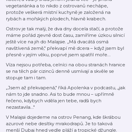
vegetariánka a to nikdo z ostrovanů nechápe,
protože veškerá místní kuchyně je založená na
rybách a mořských plodech, hlavně krabech.
Ostrov je tak malý, že dva dny docela stačí, a protože
máme pořád zjevně dost času, zamíříme úzkou silnicí
ještě více na jih do Malajsie. „Má dvacátá osmá
navštívená země," překvapí mě dcera – když jsem byl
přesně v jejím věku, poprvé jsem spatřil moře…
Víza nejsou potřeba, celníci na obou stranách hranice
se na těch pár cizinců denně usmívají a skvěle se
stopuje tam i tam.
„Jsem až překvapená," říká Apolenka v podcastu, „jak
nám to jde snadno. Asi to bude mnou – upřímně
řečeno, kdybych viděla jen tebe, radši bych
nezastavila…"
V Malajsii dojedeme na ostrov Penang, kde škrábou
azurové nebe desítky mrakodrapů. Je to taková
menší Dubaj hned vedle pláží a tropické džungle.