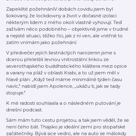
Zapeklité požehnáníV dobách covidu jsem byl
šokovaný, že lockdowny a život v dočasné izolaci
některým lidem z mého okolí vlastně vyhovují. Teď
zažívám něco podobného – objektivně jsme v trudné
a nejisté situaci, těžko říci, jak z ní ven, ale vnitřně to
zatím vnímám jako požehnání.
V předvečer jejích šestnáctých narozenin jsme s
dcerou přeletěli levnou vnitrostátní linkou ze
severothajského buddhistického kláštera mezi opice
a varany na pláž v oblasti Krabi, a to už jsem měl v
hlavě plán: „Když teď máme minimálně týden času
navíc," nabídl jsem Apolence, „ukážu ti, jak se tady
stopuje."
K mé radosti souhlasila a o následném putování je
dnešní podcast.
Sám mám tuto cestu projetou, a tak jsem věděl, že se
není čeho bát. Thajsko je ideální zemí pro stopařské
začátečníky. Bývá sice vedro, ale na auto se málokdy