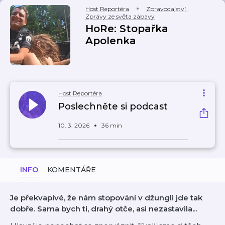
Host Reportéra
Zpravodajství
,
Zprávy ze světa zábavy
HoRe: Stopařka
Apolenka
Host Reportéra
Poslechněte si podcast
10. 3. 2026
36 min
INFO
KOMENTÁŘE
Je překvapivé, že nám stopování v džungli jde tak
dobře. Sama bych ti, drahý otče, asi nezastavila...