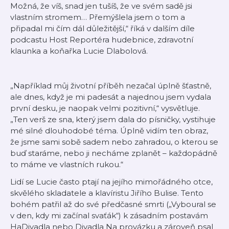
Možná, že víš, snad jen tušíš, že ve svém sadě jsi
vlastním stromem… Přemýšlela jsem o tom a
připadal mi čím dál důležitější,“ říká v dalším díle
podcastu
Host Reportéra
hudebnice, zdravotní
klaunka a koňařka Lucie Dlabolová.
„Například můj životní příběh nezačal úplně šťastně,
ale dnes, když je mi padesát a najednou jsem vydala
první desku, je naopak velmi pozitivní,“ vysvětluje.
„Ten verš ze sna, který jsem dala do písničky, vystihuje
mé silné dlouhodobé téma. Úplně vidím ten obraz,
že jsme sami sobě sadem nebo zahradou, o kterou se
buď staráme, nebo ji necháme zplanět – každopádně
to máme ve vlastních rukou.“
Lidí se Lucie často ptají na jejího mimořádného otce,
skvělého skladatele a klavíristu Jiřího Bulise. Tento
bohém patřil až do své předčasné smrti („Vyboural se
v den, kdy mi začínal svaťák“) k zásadním postavám
HaDivadla nebo Divadla Na provázku a zároveň psal