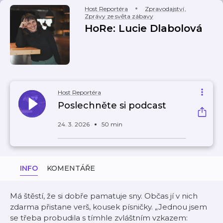
Host Reportéra
Zpravodajství
,
Zprávy ze světa zábavy
HoRe: Lucie Dlabolová
Host Reportéra
Poslechněte si podcast
24. 3. 2026
50 min
INFO
KOMENTÁŘE
Má štěstí, že si dobře pamatuje sny. Občas jí v nich
zdarma přistane verš, kousek písničky. „Jednou jsem
se třeba probudila s tímhle zvláštním vzkazem: