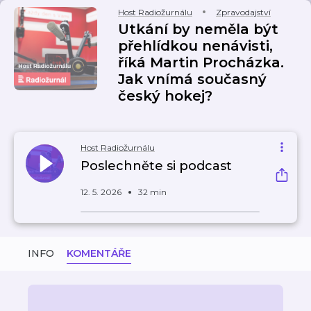
Host Radiožurnálu
Zpravodajství
Utkání by neměla být
přehlídkou nenávisti,
říká Martin Procházka.
Jak vnímá současný
český hokej?
Host Radiožurnálu
Poslechněte si podcast
12. 5. 2026
32 min
INFO
KOMENTÁŘE