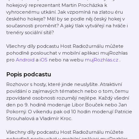
hokejový reprezentant Martin Procházka k
vyhrocenému utkání. Jak vzpomíná na zlatou éru
českého hokeje? Měl by se podle něj český hokej v
současnosti proměnit? A jaký tlak vytvářejí na hráče i
trenéry sociální sítě?
Všechny díly podcastu Host Radiožurnálu můžete
pohodlně poslouchat v mobilní aplikaci mujRozhlas
pro
Android
a
iOS
nebo na webu
mujRozhlas.cz
.
Popis podcastu
Rozhovor s hosty, které jinde neuslyšíte. Atraktivní
povídání o zajímavých tématech nebo o tom, čemu
zpovídané osobnosti rozumějí nejlépe. Každý všední
den po 9. hodině moderuje Libor Bouček nebo Jan
Pokorný. O víkendu pak od 10 hodin moderují Patricie
Strouhalová a Vladimír Kroc.
Všechny díly podcastu Host Radiožurnálu můžete
pohodlně poslouchat v mobilní aplikaci mujRozhlas