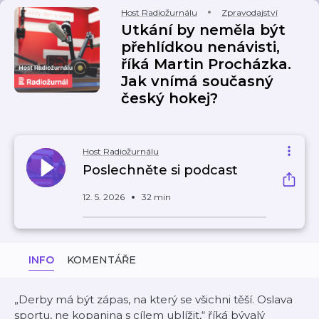
Host Radiožurnálu
Zpravodajství
Utkání by neměla být
přehlídkou nenávisti,
říká Martin Procházka.
Jak vnímá současný
český hokej?
Host Radiožurnálu
Poslechněte si podcast
12. 5. 2026
32 min
INFO
KOMENTÁŘE
„Derby má být zápas, na který se všichni těší. Oslava
sportu, ne kopanina s cílem ublížit,“ říká bývalý