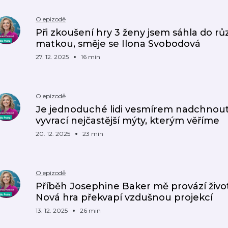
O epizodě
Při zkoušení hry 3 ženy jsem sáhla do r
matkou, směje se Ilona Svobodová
27. 12. 2025
16 min
O epizodě
Je jednoduché lidi vesmírem nadchnout,
vyvrací nejčastější mýty, kterým věříme
20. 12. 2025
23 min
O epizodě
Příběh Josephine Baker mě provází život
Nová hra překvapí vzdušnou projekcí
13. 12. 2025
26 min