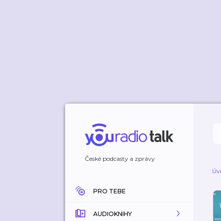
České podcasty a zprávy
Úv
PRO TEBE
AUDIOKNIHY