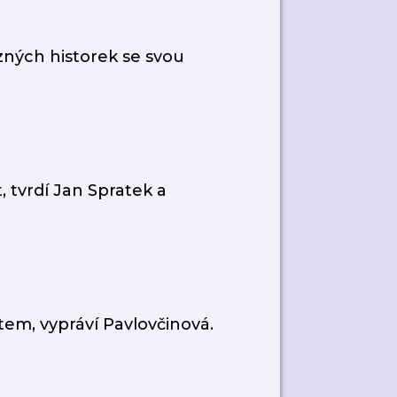
ůzných historek se svou
 tvrdí Jan Spratek a
em, vypráví Pavlovčinová.