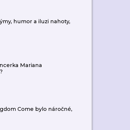
týmy, humor a iluzi nahoty,
uencerka Mariana
?
ngdom Come bylo náročné,