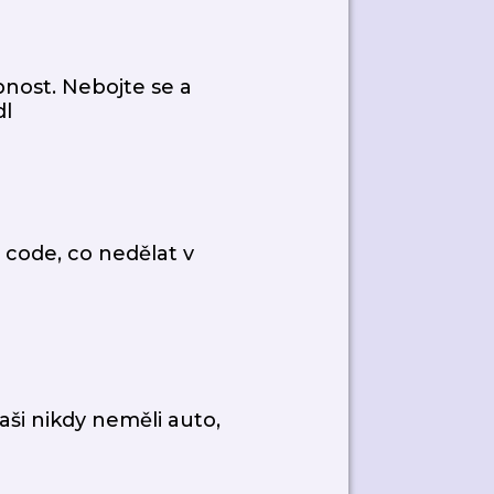
nost. Nebojte se a
dl
s code, co nedělat v
aši nikdy neměli auto,