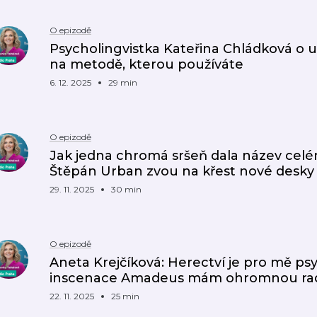
O epizodě
Psycholingvistka Kateřina Chládková o uč
na metodě, kterou používáte
6. 12. 2025
29 min
O epizodě
Jak jedna chromá sršeň dala název celé
Štěpán Urban zvou na křest nové desky
29. 11. 2025
30 min
O epizodě
Aneta Krejčíková: Herectví je pro mě psy
inscenace Amadeus mám ohromnou ra
22. 11. 2025
25 min