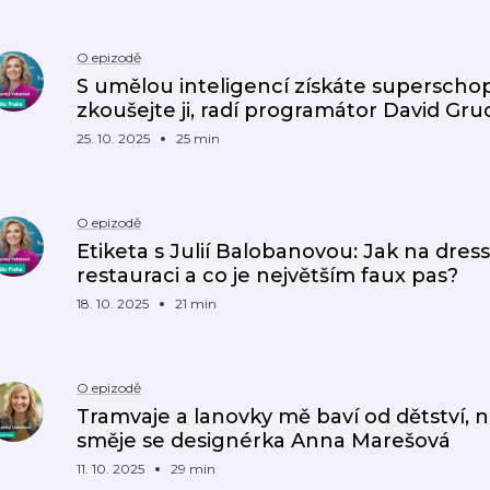
O epizodě
S umělou inteligencí získáte superschop
zkoušejte ji, radí programátor David Gru
25. 10. 2025
25 min
O epizodě
Etiketa s Julií Balobanovou: Jak na dres
restauraci a co je největším faux pas?
18. 10. 2025
21 min
O epizodě
Tramvaje a lanovky mě baví od dětství, n
směje se designérka Anna Marešová
11. 10. 2025
29 min