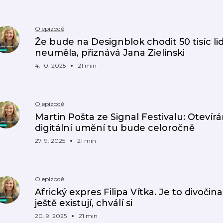
O epizodě
Že bude na Designblok chodit 50 tisíc lidí
neuměla, přiznává Jana Zielinski
4. 10. 2025
21 min
O epizodě
Martin Pošta ze Signal Festivalu: Otevírá
digitální umění tu bude celoročně
27. 9. 2025
21 min
O epizodě
Africký expres Filipa Vítka. Je to divočin
ještě existují, chválí si
20. 9. 2025
21 min