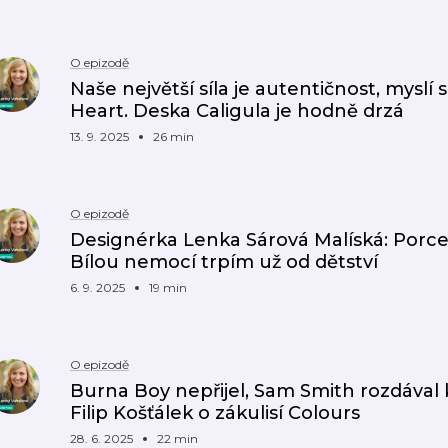
O epizodě
Naše největší síla je autentičnost, myslí
Heart. Deska Caligula je hodně drzá
13. 9. 2025
26 min
O epizodě
Designérka Lenka Sárová Malíská: Porcel
Bílou nemocí trpím už od dětství
6. 9. 2025
19 min
O epizodě
Burna Boy nepřijel, Sam Smith rozdával 
Filip Košťálek o zákulisí Colours
28. 6. 2025
22 min