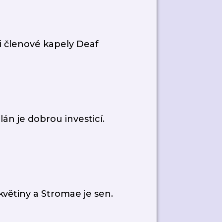
 si členové kapely Deaf
án je dobrou investicí.
květiny a Stromae je sen.