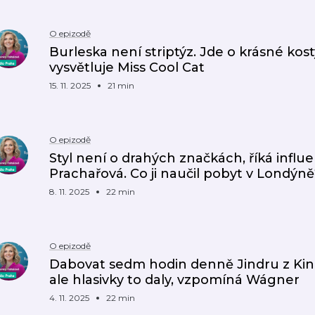
O epizodě
Burleska není striptýz. Jde o krásné kos
vysvětluje Miss Cool Cat
15. 11. 2025
21 min
O epizodě
Styl není o drahých značkách, říká infl
Prachařová. Co ji naučil pobyt v Londýně
8. 11. 2025
22 min
O epizodě
Dabovat sedm hodin denně Jindru z Ki
ale hlasivky to daly, vzpomíná Wágner
4. 11. 2025
22 min