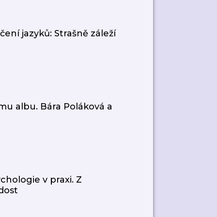
ení jazyků: Strašně záleží
mu albu. Bára Poláková a
chologie v praxi. Z
dost