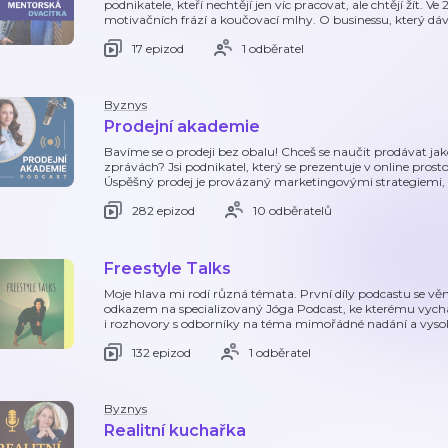
podnikatele, kteří nechtějí jen víc pracovat, ale chtějí žít.
motivačních frází a koučovací mlhy. O businessu, který dáv
17 epizod
1 odběratel
Byznys
Prodejní akademie
Bavíme se o prodeji bez obalu! Chceš se naučit prodávat jak
zprávách? Jsi podnikatel, který se prezentuje v online prost
Úspěšný prodej je provázaný marketingovými strategiemi
282 epizod
10 odběratelů
Freestyle Talks
Moje hlava mi rodí různá témata. První díly podcastu se věnu
odkazem na specializovaný Jóga Podcast, ke kterému vychá
i rozhovory s odborníky na téma mimořádné nadání a vysok
132 epizod
1 odběratel
Byznys
Realitní kuchařka