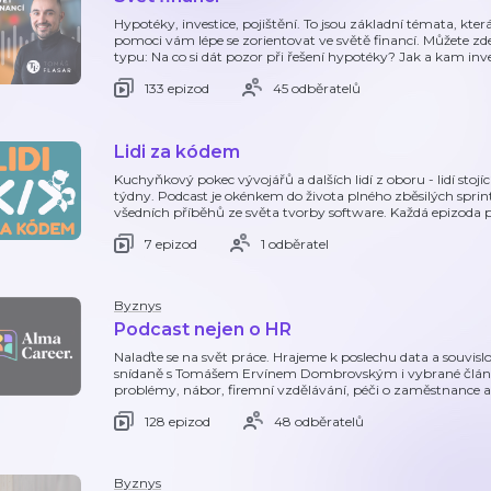
Hypotéky, investice, pojištění. To jsou základní témata, kter
pomoci vám lépe se zorientovat ve světě financí. Můžete zd
typu: Na co si dát pozor při řešení hypotéky? Jak a kam inv
133 epizod
45 odběratelů
Lidi za kódem
Kuchyňkový pokec vývojářů a dalších lidí z oboru - lidí sto
týdny. Podcast je okénkem do života plného zběsilých sprint
všedních příběhů ze světa tvorby software. Každá epizoda p
7 epizod
1 odběratel
Byznys
Podcast nejen o HR
Nalaďte se na svět práce. Hrajeme k poslechu data a souvislo
snídaně s Tomášem Ervínem Dombrovským i vybrané článk
problémy, nábor, firemní vzdělávání, péči o zaměstnance ani
128 epizod
48 odběratelů
Byznys