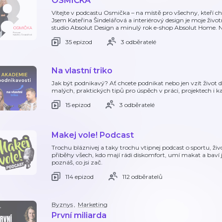
OSMIČKA
Vítejte v podcastu Osmička – na místě pro všechny, kteří chtě
Jsem Kateřina Šindelářová a interiérový design je moje život
studio Absolut Design a minulý rok e-shop Absolut Home. 
35 epizod
3 odběratelé
Na vlastní triko
Jak být podnikavý? Ať chcete podnikat nebo jen vzít život d
malých, praktických tipů pro úspěch v práci, projektech i 
15 epizod
3 odběratelé
Makej vole! Podcast
Trochu bláznivej a taky trochu vtipnej podcast o sportu, ž
přiběhy všech, kdo mají rádi diskomfort, umí makat a baví j
poznáš, co jsi zač.
114 epizod
112 odběratelů
Byznys
,
Marketing
První miliarda