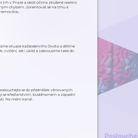
í trh v Praze a okolí očima zkušené realitní
čným chybám, zorientovat se na trhu a
o nemovitos
…
bíráme situace každodenního života a dělíme
ek, cvičení, ale i úklid a zabrousíme také do
aposlouchejte se do přednášek věnovaných
uji se křesťanstvím, buddhismem a západní
osti. Na mém kanál
…