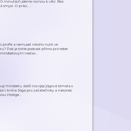
 Ve 20 minutách jdeme rovnou k věci. Bez
á smysl. O práci,
…
o profík a nemuset nikoho nutit ve
oru? Pak je tohle podcast přímo pro tebe!
, mindsetovým nastav
…
jí mindsetu, další rozvíjejí jógová témata s
zí i kniha Jóga pro začátečníky a nakonec
ou intelige
…