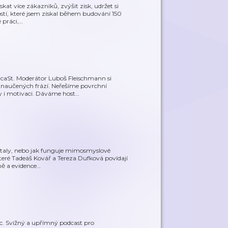
kat více zákazníků, zvýšit zisk, udržet si
stí, které jsem získal během budování 150
 práci,
…
rcaSt. Moderátor Luboš Fleischmann si
 naučených frází. Neřešíme povrchní
y i motivaci. Dáváme host
…
estaly, nebo jak funguje mimosmyslové
eré Tadeáš Kovář a Tereza Dufková povídají
ně a evidence
…
oc. Svižný a upřímný podcast pro