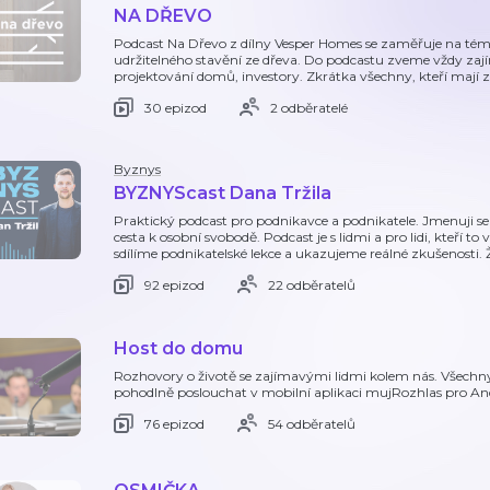
NA DŘEVO
Podcast Na Dřevo z dílny Vesper Homes se zaměřuje na téma
udržitelného stavění ze dřeva. Do podcastu zveme vždy zají
projektování domů, investory. Zkrátka všechny, kteří mají 
30 epizod
2 odběratelé
Byznys
BYZNYScast Dana Tržila
Praktický podcast pro podnikavce a podnikatele. Jmenuji se D
cesta k osobní svobodě. Podcast je s lidmi a pro lidi, kteří t
sdílíme podnikatelské lekce a ukazujeme reálné zkušenosti.
92 epizod
22 odběratelů
Host do domu
Rozhovory o životě se zajímavými lidmi kolem nás. Všechn
pohodlně poslouchat v mobilní aplikaci mujRozhlas pro A
76 epizod
54 odběratelů