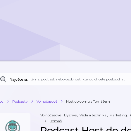
Najděte si:
od
Podcasty
Volnočasové
Host do domu s Tomášem
Volnočasové
,
Byznys
,
Věda a technika
,
Marketing
,
Tomáš
Podcast Host do d