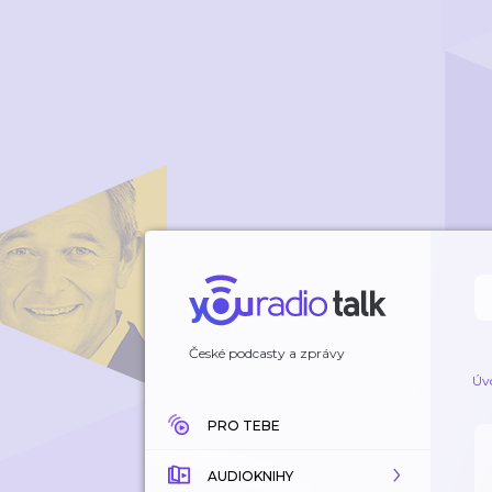
České podcasty a zprávy
Úv
PRO TEBE
AUDIOKNIHY