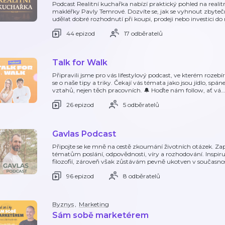
Podcast Realitní kuchařka nabízí praktický pohled na realitn
makléřky Pavly Temrové. Dozvíte se, jak se vyhnout zbyte
udělat dobré rozhodnutí při koupi, prodeji nebo investici d
44 epizod
17 odběratelů
Talk for Walk
Připravili jsme pro vás lifestylový podcast, ve kterém roze
se o naše tipy a triky. Čekají vás témata jako jsou jídlo, spán
vztahů, nejen těch pracovních. 🔔 Hoďte nám follow, ať vá
…
26 epizod
5 odběratelů
Gavlas Podcast
Připojte se ke mně na cestě zkoumání životních otázek. Z
tématům poslání, odpovědnosti, víry a rozhodování. Inspir
filozofií, zároveň však zůstávám pevně ukotven v současn
96 epizod
8 odběratelů
Byznys
,
Marketing
Sám sobě marketérem