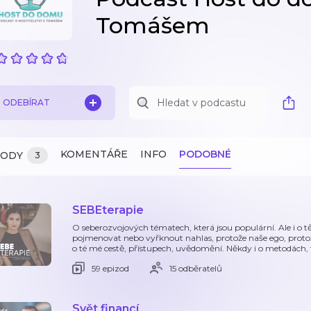
Tomášem
ODEBÍRAT
KOMENTÁŘE
INFO
PODOBNÉ
ZODY
3
SEBEterapie
O seberozvojových tématech, která jsou populární. Ale i o tě
pojmenovat nebo vyřknout nahlas, protože naše ego, protože
o té mé cestě, přístupech, uvědomění. Někdy i o metodách, 
59 epizod
15 odběratelů
Svět financí