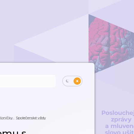
Koníčky
,
Společenské vědy
omu s