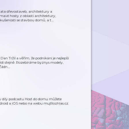
ta dřevostaveb, architektury a
mavé hosty z oblasti architektury,
zkušenosti se stavbou domů, a t
…
an Tržil a věřím, že podnikání je nejlepší
o vidí stejně. Rozebíráme byznys modely,
 Žádn
…
y díly podcastu Host do domu můžete
ndroid a iOS nebo na webu mujRozhlas.cz.