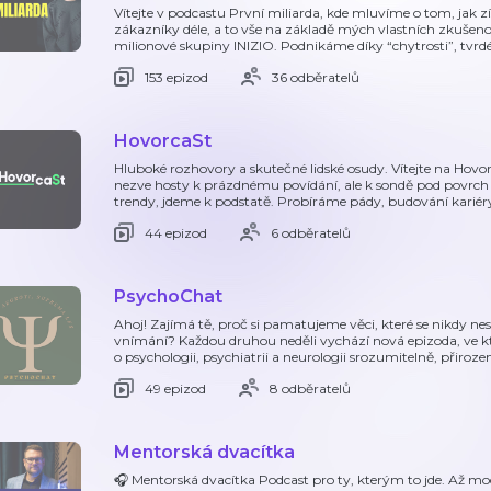
Vítejte v podcastu První miliarda, kde mluvíme o tom, jak zís
zákazníky déle, a to vše na základě mých vlastních zkušeno
milionové skupiny INIZIO. Podnikáme díky “chytrosti”, tvrdé
153 epizod
36 odběratelů
HovorcaSt
Hluboké rozhovory a skutečné lidské osudy. Vítejte na Hovo
nezve hosty k prázdnému povídání, ale k sondě pod povrch
trendy, jdeme k podstatě. Probíráme pády, budování kariér
44 epizod
6 odběratelů
PsychoChat
Ahoj! Zajímá tě, proč si pamatujeme věci, které se nikdy n
vnímání? Každou druhou neděli vychází nová epizoda, ve kt
o psychologii, psychiatrii a neurologii srozumitelně, přiroze
49 epizod
8 odběratelů
Mentorská dvacítka
🎧 Mentorská dvacítka Podcast pro ty, kterým to jde. Až m