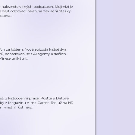
á naleznete v mých podcastech. Mojí vizí je
e najít odpovědi nejen na základní otázky
estova
…
jících za kódem. Nová epizoda každé dva
ů, dohadování se s AI agenty a dalších
řinese unikátní
…
sti z každodenní praxe. Pusťte si Datové
y z Magazínu Alma Career. Teď už na HR
 vlastní růst nejs
…