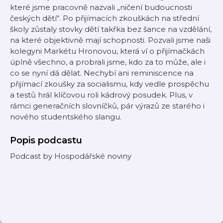
které jsme pracovně nazvali „ničení budoucnosti
českých dětí“. Po přijímacích zkouškách na střední
školy zůstaly stovky dětí takřka bez šance na vzdělání,
na které objektivně mají schopnosti. Pozvali jsme naši
kolegyni Markétu Hronovou, která ví o přijímačkách
úplně všechno, a probrali jsme, kdo za to může, ale i
co se nyní dá dělat. Nechybí ani reminiscence na
přijímací zkoušky za socialismu, kdy vedle prospěchu
a testů hrál klíčovou roli kádrový posudek. Plus, v
rámci generačních slovníčků, pár výrazů ze starého i
nového studentského slangu.
Popis podcastu
Podcast by Hospodářské noviny