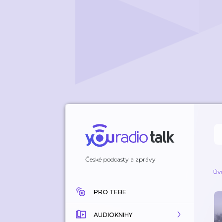
České podcasty a zprávy
Úv
PRO TEBE
AUDIOKNIHY