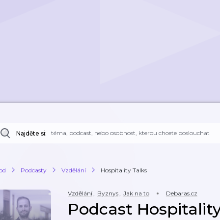
Najděte si:
od
Podcasty
Vzdělání
Hospitality Talks
Vzdělání
,
Byznys
,
Jak na to
Debaras.cz
Podcast Hospitality