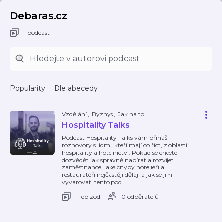
Debaras.cz
1 podcast
Popularity
Dle abecedy
Vzdělání
,
Byznys
,
Jak na to
Hospitality Talks
Podcast Hospitality Talks vám přináší
rozhovory s lidmi, kteří mají co říct, z oblastí
hospitality a hotelnictví. Pokud se chcete
dozvědět jak správně nabírat a rozvíjet
zaměstnance, jaké chyby hoteliéři a
restauratéři nejčastěji dělají a jak se jim
vyvarovat, tento pod
…
11 epizod
0 odběratelů