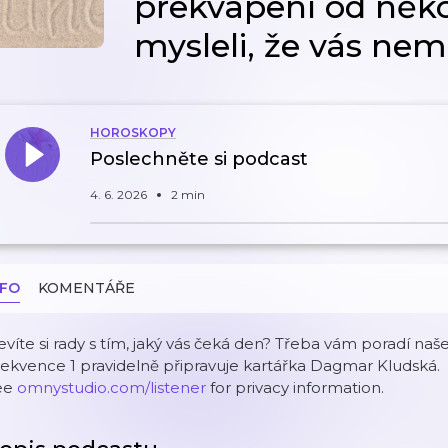
překvapení od něko
mysleli, že vás nem
HOROSKOPY
Poslechněte si podcast
4. 6. 2026
2 min
NFO
KOMENTÁŘE
víte si rady s tím, jaký vás čeká den? Třeba vám poradí naš
ekvence 1 pravidelně připravuje kartářka Dagmar Kludská.
ee
omnystudio.com/listener
for privacy information.