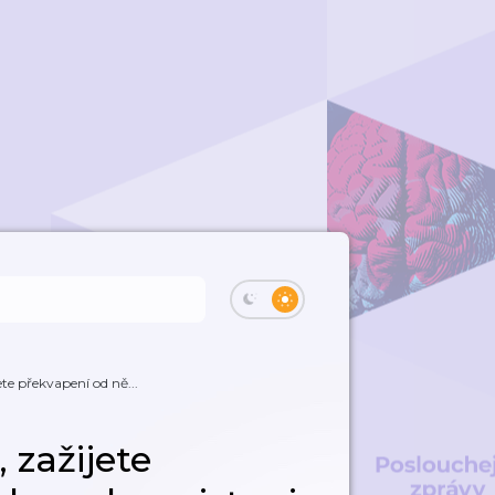
e překvapení od ně...
zažijete