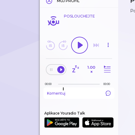
P
MŮJ PROFIL
Po
POSLOUCHEJTE
1.00
×
00:00
00:00
Komentuj
Aplikace Youradio Talk