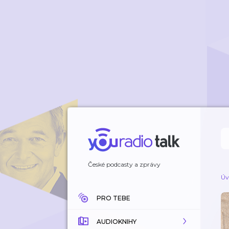
České podcasty a zprávy
Úv
PRO TEBE
AUDIOKNIHY