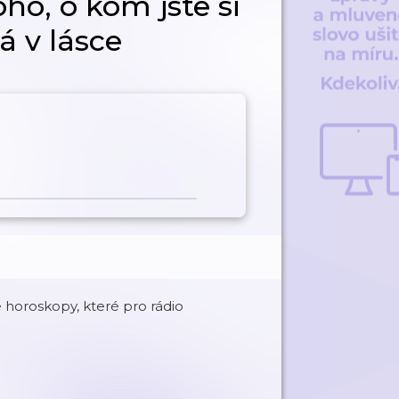
ho, o kom jste si
á v lásce
e horoskopy, které pro rádio