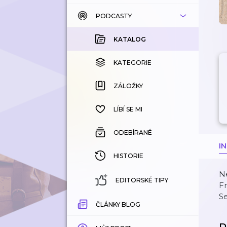
PODCASTY
KATALOG
KOUPENÉ
KATALOG
KATEGORIE
KATEGORIE
ZÁLOŽKY
ZÁLOŽKY
HISTORIE
LÍBÍ SE MI
ODEBÍRANÉ
I
HISTORIE
Ne
EDITORSKÉ TIPY
Fr
S
ČLÁNKY BLOG