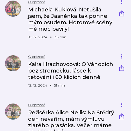
O epizodě
Michaela Kuklová: Netušila
jsem, že Jasněnka tak pohne
mým osudem. Hororové scény
mě moc bavily!
18. 12. 2024
36 min
O epizodě
Kaira Hrachovcová: O Vánocích
bez stromečku, lásce k
tetování i 60 klicích denně
12. 12. 2024
51 min
O epizodě
Režisérka Alice Nellis: Na Štědrý
den nevařím, mám výmluvu
zlatého prasátka. Večer máme