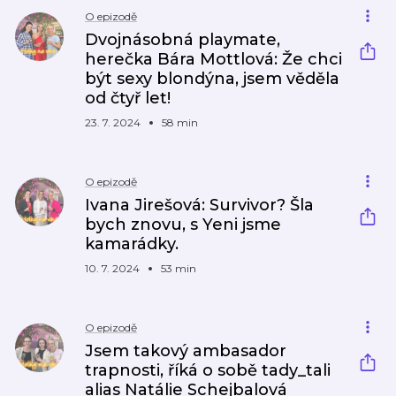
O epizodě
Dvojnásobná playmate,
herečka Bára Mottlová: Že chci
být sexy blondýna, jsem věděla
od čtyř let!
23. 7. 2024
58 min
O epizodě
Ivana Jirešová: Survivor? Šla
bych znovu, s Yeni jsme
kamarádky.
10. 7. 2024
53 min
O epizodě
Jsem takový ambasador
trapnosti, říká o sobě tady_tali
alias Natálie Schejbalová