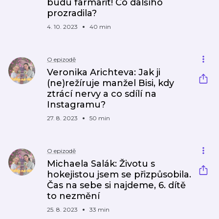
budu farmařit! Co dalšího
prozradila?
4. 10. 2023
40 min
O epizodě
Veronika Arichteva: Jak ji
(ne)režíruje manžel Bisi, kdy
ztrácí nervy a co sdílí na
Instagramu?
27. 8. 2023
50 min
O epizodě
Michaela Salák: Životu s
hokejistou jsem se přizpůsobila.
Čas na sebe si najdeme, 6. dítě
to nezmění
25. 8. 2023
33 min