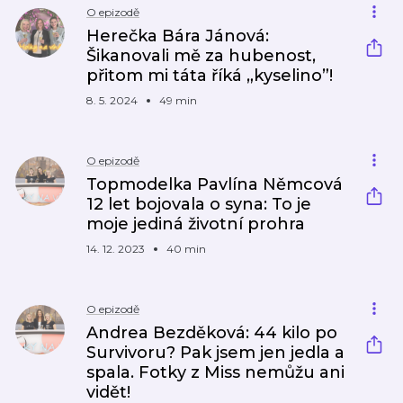
O epizodě
Herečka Bára Jánová:
Šikanovali mě za hubenost,
přitom mi táta říká „kyselino”!
8. 5. 2024
49 min
O epizodě
Topmodelka Pavlína Němcová
12 let bojovala o syna: To je
moje jediná životní prohra
14. 12. 2023
40 min
O epizodě
Andrea Bezděková: 44 kilo po
Survivoru? Pak jsem jen jedla a
spala. Fotky z Miss nemůžu ani
vidět!