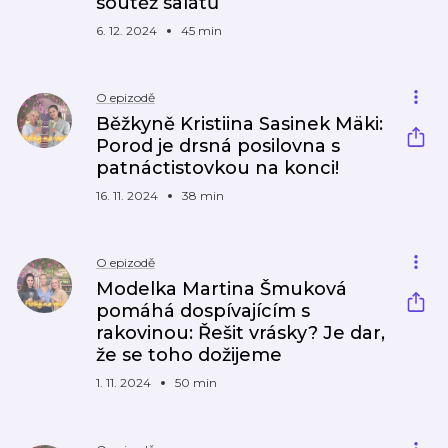
soutěž salátů
6. 12. 2024
45 min
O epizodě
Běžkyně Kristiina Sasinek Mäki:
Porod je drsná posilovna s
patnáctistovkou na konci!
16. 11. 2024
38 min
O epizodě
Modelka Martina Šmuková
pomáhá dospívajícím s
rakovinou: Řešit vrásky? Je dar,
že se toho dožijeme
1. 11. 2024
50 min