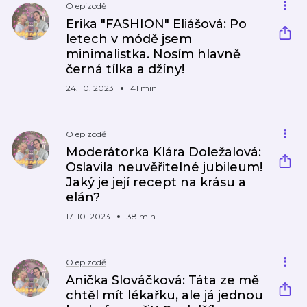
O epizodě
Erika "FASHION" Eliášová: Po
letech v módě jsem
minimalistka. Nosím hlavně
černá tílka a džíny!
24. 10. 2023
41 min
O epizodě
Moderátorka Klára Doležalová:
Oslavila neuvěřitelné jubileum!
Jaký je její recept na krásu a
elán?
17. 10. 2023
38 min
O epizodě
Anička Slováčková: Táta ze mě
chtěl mít lékařku, ale já jednou