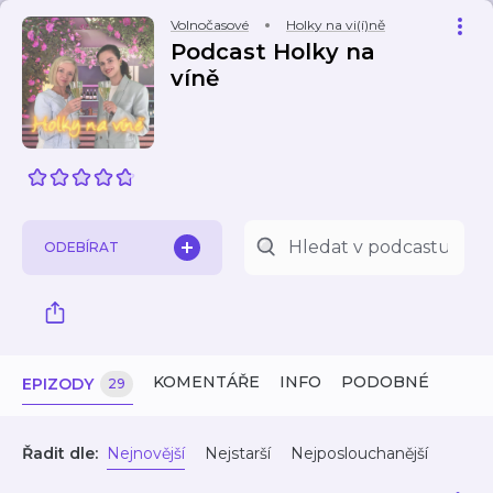
Volnočasové
Holky na vi(í)ně
Podcast Holky na
víně
ODEBÍRAT
KOMENTÁŘE
INFO
PODOBNÉ
EPIZODY
29
Řadit dle:
Nejnovější
Nejstarší
Nejposlouchanější