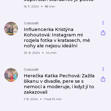
16. 9. 2024
58 min
O epizodě
Influencerka Kristýna
Kohoutová: Instagram mi
rozjela fotka v kraťasech, mé
nohy ale nejsou ideální
29. 8. 2024
44 min
O epizodě
Herečka Katka Pechová: Zažila
šikanu v divadle, pere se s
nemocí a moderuje, i když jí to
zakazovali
7. 8. 2024
1 hod 10 min