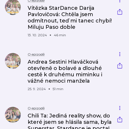
O epizodě
Vítězka StarDance Darija
Pavlovičová: Chtěla jsem
odmítnout, teď mi tanec chybí!
Miluju Paso doble
13. 10. 2024
46 min
O epizodě
Andrea Sestini Hlaváčková
otevřeně o bolavé a dlouhé
cestě k druhému miminku i
vážné nemoci manžela
25. 9. 2024
51 min
O epizodě
Chili Ta: Jediná reality show, do
které jsem se hlásila sama, byla
Superstar. Stardance je pocta!