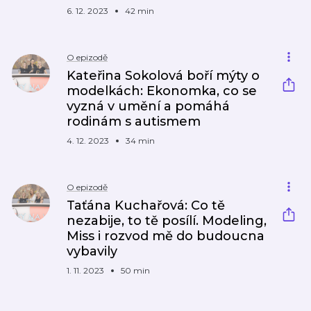
6. 12. 2023
42 min
O epizodě
Kateřina Sokolová boří mýty o
modelkách: Ekonomka, co se
vyzná v umění a pomáhá
rodinám s autismem
4. 12. 2023
34 min
O epizodě
Taťána Kuchařová: Co tě
nezabije, to tě posílí. Modeling,
Miss i rozvod mě do budoucna
vybavily
1. 11. 2023
50 min