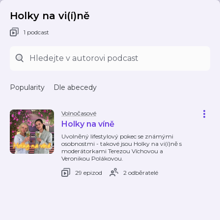
Holky na vi(í)ně
1 podcast
Popularity
Dle abecedy
Volnočasové
Holky na víně
Uvolněný lifestylový pokec se známými
osobnostmi - takové jsou Holky na vi(í)ně s
moderátorkami Terezou Víchovou a
Veronikou Polákovou.
29 epizod
2 odběratelé