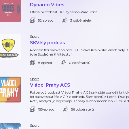
Dynamo Vibes
Oficiální podcast HC Dynamo Pardubice.
52 epizod
3 odběratelé
Sport
SKVělý podcast
Podcast florbalového oddílu TJ Sokol Královské Vinohrady. 
to je Společně K Vítězství!
8 epizod
0 odběratelů
Sport
Vládci Prahy ACS
Fotbalový podcast Vládci Prahy ACS se každé pondělí kritic
fotbalové soutěže v ČR z pohledu šampionů z Letné. Duo 
Petr, analyzuje nejnovější zápasy svého srdečního klubu a de
155 epizod
56 odběratelů
Sport