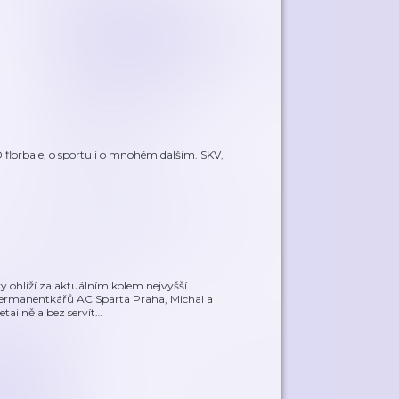
O florbale, o sportu i o mnohém dalším. SKV,
ky ohlíží za aktuálním kolem nejvyšší
permanentkářů AC Sparta Praha, Michal a
tailně a bez servít
…