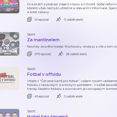
Dva bratři a podcast (nejen) o boxu a o životě. Spíše nefor
kterém však nechybí užitečné a relevantní informace. Speciáln
a kotel zábavy.
10 epizod
0 odběratelů
Sport
Za mantinelem
Novinky ze světa hokeje. Rozhovory, analýzy a vše o tom co 
273 epizod
28 odběratelů
Sport
Fotbal v offsidu
Vítejte v “Červené kartě pro fotbal”, vašem novém oblíben
fotbalu s nezávislým a kritickým pohledem. V každé epizodě
trendy českého fotbalu a srovnávám je s evropským kontext
45 epizod
3 odběratelé
Sport
Hokej bez červené