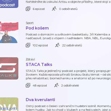
Nahlédněte do zákulisí Artisu a objevte příběhy, které stojí 
6 epizod
0 odběratelů
Sport
Pod košem
Podcast o domácím a světovém basketbalu. Jiří Kalemba a 
nadčasově, (snad) s vtipem i nadhledem. NBA, NBL, Eurolig
102 epizod
22 odběratelů
Zdraví
STACA Talks
STACA Talks je jedinečný podcast a projekt, který propojuje
životem. Každá epizoda přináší širokou škálu témat – od sil
přes rehabilitaci, biomechaniku a anatomii až po neurologii
48 epizod
2 odběratelé
Dva kverulanti
Ostrý podcast o české i zahraniční hudební scéně. Koment
kolem hudby. Jak to chodí v klubech a na festivalech, jaké z