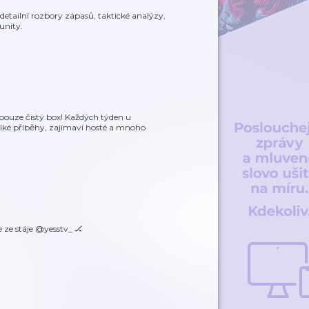
 detailní rozbory zápasů, taktické analýzy,
unity.
 pouze čistý box! Každých týden u
elké příběhy, zajímaví hosté a mnoho
 ze stáje @yesstv_ 🏒