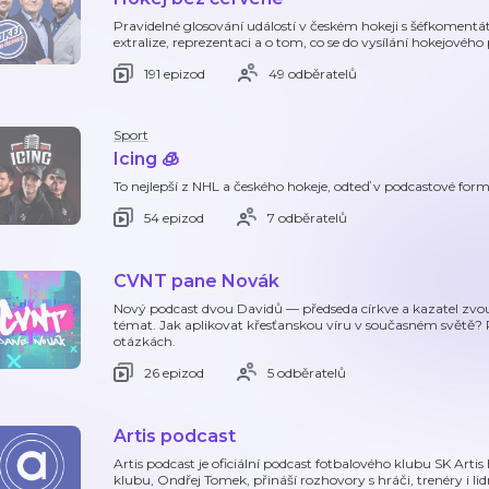
Pravidelné glosování událostí v českém hokeji s šéfkomen
extralize, reprezentaci a o tom, co se do vysílání hokejové
191 epizod
49 odběratelů
Sport
Icing 🧊
To nejlepší z NHL a českého hokeje, odteď v podcastové form
54 epizod
7 odběratelů
CVNT pane Novák
Nový podcast dvou Davidů — předseda církve a kazatel zvou
témat. Jak aplikovat křesťanskou víru v současném světě? 
otázkách.
26 epizod
5 odběratelů
Artis podcast
Artis podcast je oficiální podcast fotbalového klubu SK Arti
klubu, Ondřej Tomek, přináší rozhovory s hráči, trenéry i lid