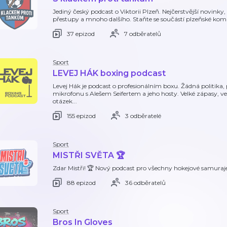
Jediný český podcast o Viktorii Plzeň. Nejčerstvější novinky,
přestupy a mnoho dalšího. Staňte se součástí plzeňské kom
37 epizod
7 odběratelů
Sport
LEVEJ HÁK boxing podcast
Levej Hák je podcast o profesionálním boxu. Žádná politika,
mikrofonu s Alešem Seifertem a jeho hosty. Velké zápasy, v
otázek...
155 epizod
3 odběratelé
Sport
MISTŘI SVĚTA 🏆
Zdar Mistři! 🏆 Nový podcast pro všechny hokejové samuraje
88 epizod
36 odběratelů
Sport
Bros In Gloves