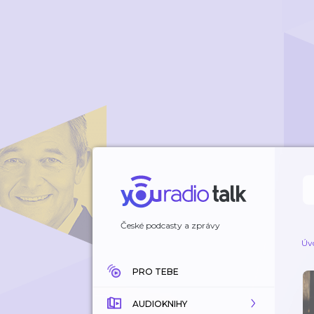
České podcasty a zprávy
Úv
PRO TEBE
AUDIOKNIHY