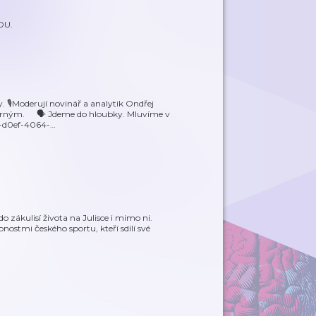
DU.
y. 🎙️Moderují novinář a analytik Ondřej
orným. 🗣️ Jdeme do hloubky. Mluvíme v
91-d0ef-4064-
…
 zákulisí života na Julisce i mimo ni.
ostmi českého sportu, kteří sdílí své