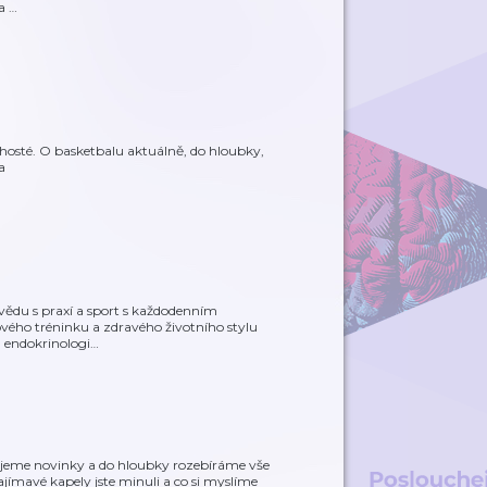
za
…
hosté. O basketbalu aktuálně, do hloubky,
a
 vědu s praxí a sport s každodenním
ového tréninku a zdravého životního stylu
, endokrinologi
…
ujeme novinky a do hloubky rozebíráme vše
ajímavé kapely jste minuli a co si myslíme