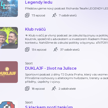
Legendy ledu
Představujeme nový podcast Richarda Tesaře LEGENDY LE
73 epizod
7 odběratelů
Klub rváčů
👊 Klub rváčů je vlivný podcast ze zákulisí byznysu a politik
Koutník, společně s advokátem a investorem Radkem Pok
kontextu. Nahlížíme do zákulisí politiky a byznysu. a7c172
134 epizod
37 odběratelů
Sport
DUKLAJF - život na Julisce
Sportovní podcast z dílny TJ Dukla Praha, který vás vezme do
Přinášíme rozhovory s atletickými hvězdami, trenéry a osobn
příběhy, úspěchy i výzvy.
18 epizod
2 odběratelé
Sport
S klackem proti tankům