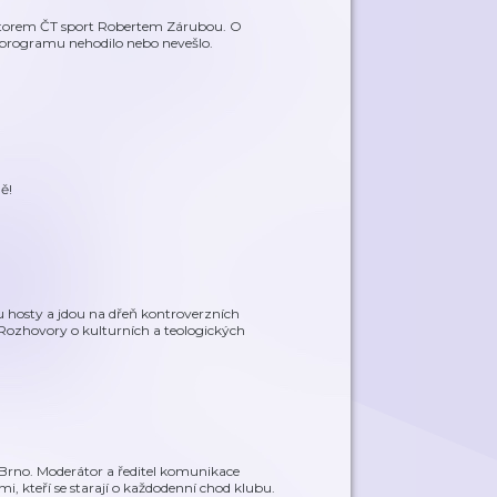
tátorem ČT sport Robertem Zárubou. O
ho programu nehodilo nebo nevešlo.
ě!
 hosty a jdou na dřeň kontroverzních
Rozhovory o kulturních a teologických
s Brno. Moderátor a ředitel komunikace
mi, kteří se starají o každodenní chod klubu.