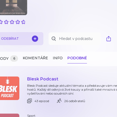
ODEBÍRAT
KOMENTÁŘE
INFO
PODOBNÉ
ZODY
6
Blesk Podcast
Blesk Podcast sleduje aktuální témata a představuje vám n
hostů. Každý díl odkrývá živé kauzy a přináší také mrazivá 
vyšetřování nebo soudních síní.
43 epizod
26 odběratelů
Sport