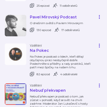
25 epizod
11 odběratelů
Pavel Mirovský Podcast
O dnešním světě s Pavlem Mirovským
130 epizod
17 odběratelů
Vzdělání
Na Pokec
Na Pokec je podcast o lidech, kteří dělají
obyčejnou práci neobyčejně dobře.
Poslechněte si příběhy a rady praktiků, kteří
patří mezi špičky na našem trhu.
82 epizod
4 odběratelé
Vzdělání
Nebuď překvapen
Nebuď překvapen je podcast o tom, jak
zůstat v pohodě, když se svět na chvíli
zadrhne. Moderátor Jan Lukačevič s hosty