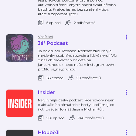
řeší blackout, povodně, první pomoc,
aktivního střelce i chytré balení evakuačního
batohu. Krátce, jasně, bez strašení – tipy,
které si zapamatujete i
…
5 epizod
2 odběratelé
Vzdělání
Já² Podcast
Já na druhou Podcast. Podcast zkoumající
myšlenky osobního rozvoje a lidské mysli. Víc
o našich projektech najdete na
janadruhou.cz nebo našem instagramovém
profilu: ja_na_druhou.
68 epizod
50 odběratelů
Insider
Nejvlivnější český podcast. Rozhovory nejen
o aktuálních tématech s hosty, kteří mají co
říct. Uvádějí Tomáš Jirsa a Michal Půr.
501 epizod
746 odběratelů
HlouběJi