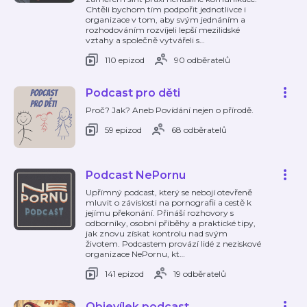
Chtěli bychom tím podpořit jednotlivce i
organizace v tom, aby svým jednáním a
rozhodováním rozvíjeli lepší mezilidské
vztahy a společně vytvářeli s
…
110 epizod
90 odběratelů
Podcast pro děti
Proč? Jak? Aneb Povídání nejen o přírodě.
59 epizod
68 odběratelů
Podcast NePornu
Upřímný podcast, který se nebojí otevřeně
mluvit o závislosti na pornografii a cestě k
jejímu překonání. Přináší rozhovory s
odborníky, osobní příběhy a praktické tipy,
jak znovu získat kontrolu nad svým
životem. Podcastem provází lidé z neziskové
organizace NePornu, kt
…
141 epizod
19 odběratelů
Objevílek podcast