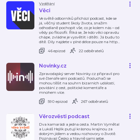
Vzdělání
Věci
Ve světě odborníků přichází podcast, kde se
já, věčný student školy života, snažím
odhodlaně pochopit vše, co je kolem nás – od
vědy po filozofii. Říká se, že kdo věci opravdu
chápe, zvládne je vysvětlit i dítěti. Já budu to
dítě. Díly najdete v plné délce pouze na http
…
46 epizod
22 odběratelů
Novinky.cz
Zpravodajský server Novinky.cz připravil pro
své čtenáře sérii podcastů. Posluchači se
mohou těšit na souhrn bizarních událostí,
povídání z cest, politické komentáře a
mnohem více.
590 epizod
267 odběratelů
Věrozvěsti podcast
Dva kamarádi a jedna cesta. Martin Vymětal
a Lukáš Hejlík putují krásnou krajinou za
dobrým jídlem a vedou rozhovory o životě.
Poznávají Česko a hlavně sami sebe.