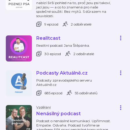
nabízí širší pohled na to, proč jsou psi takoví,
jací jsou — a co to znamená pro naše
společné soužití. Bez mýtů. S důrazem na
souvislosti.
9 epizod
2 odběratelé
Realitcast
Realitní podcast Jana Štěpánka.
30 epizod
2 odběratelé
Podcasty Aktuálně.cz
Podcasty zpravodajského serveru
Aktuálně.cz
685 epizod
55 odběratelů
Vzdělání
Nenásilný podcast
Podcast o nenásilné komunikaci. Upřímnost.
Empatie. Odvaha. Podcast tvoříme se
záměrem šířit praxi nenásilné komunikace.