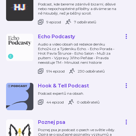
Podcast, kde bereme zdánlivě bizarní, děsivé
nebo nepochopitelné příběhy a díváme se na
ně hlouběji, než je běžný scroll.
9 epizod
7 odběratelů
Echo Podcasty
Audio a video obsah od redakce deníku
Echo24.cz a Týdeníku Echo. • Echo Porada •
Hrot Pavla Štrunce • Echo Salon • Muži za
pultem • Výpravy Jiřího Peňáse • Pravda
neexistuje TM • Minulost není historie
914 epizod
230 odběratelů
Hook & Tell Podcast
Podcast expertů na obsah.
44 epizod
0 odběratelů
Poznej psa
Poznej psa je podcast o psech ve světle vědy.
Opírá se o současné poznatky výzkumů a