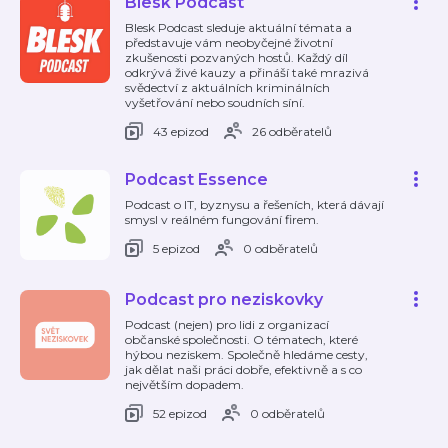
Blesk Podcast
Blesk Podcast sleduje aktuální témata a
představuje vám neobyčejné životní
zkušenosti pozvaných hostů. Každý díl
odkrývá živé kauzy a přináší také mrazivá
svědectví z aktuálních kriminálních
vyšetřování nebo soudních síní.
43 epizod
26 odběratelů
Podcast Essence
Podcast o IT, byznysu a řešeních, která dávají
smysl v reálném fungování firem.
5 epizod
0 odběratelů
Podcast pro neziskovky
Podcast (nejen) pro lidi z organizací
občanské společnosti. O tématech, které
hýbou neziskem. Společně hledáme cesty,
jak dělat naši práci dobře, efektivně a s co
největším dopadem.
52 epizod
0 odběratelů