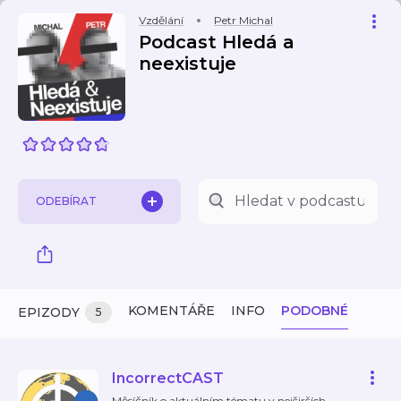
Vzdělání
Petr Michal
Podcast Hledá a
neexistuje
ODEBÍRAT
KOMENTÁŘE
INFO
PODOBNÉ
EPIZODY
5
IncorrectCAST
Měsíčník o aktuálním tématu v nejširších