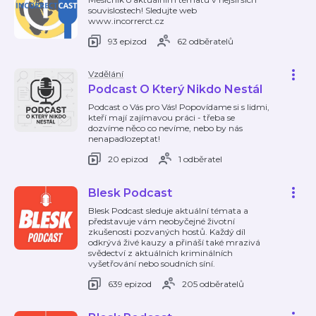
souvislostech! Sledujte web
www.incorrerct.cz
93 epizod
62 odběratelů
Vzdělání
Podcast O Který Nikdo Nestál
Podcast o Vás pro Vás! Popovídame si s lidmi,
kteří mají zajímavou práci - třeba se
dozvíme něco co nevíme, nebo by nás
nenapadlozeptat!
20 epizod
1 odběratel
Blesk Podcast
Blesk Podcast sleduje aktuální témata a
představuje vám neobyčejné životní
zkušenosti pozvaných hostů. Každý díl
odkrývá živé kauzy a přináší také mrazivá
svědectví z aktuálních kriminálních
vyšetřování nebo soudních síní.
639 epizod
205 odběratelů