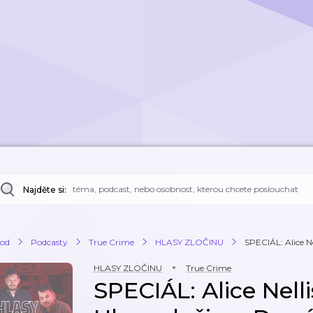
Najděte si:
od
Podcasty
True Crime
HLASY ZLOČINU
SPECIÁL: Alice Nell
HLASY ZLOČINU
True Crime
SPECIÁL: Alice Nellis