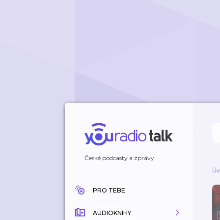
České podcasty a zprávy
Úv
PRO TEBE
AUDIOKNIHY