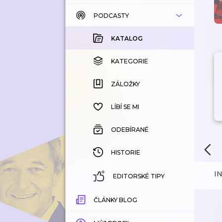
PODCASTY
KATALOG
KOUPENÉ
KATALOG
KATEGORIE
KATEGORIE
ZÁLOŽKY
ZÁLOŽKY
HISTORIE
LÍBÍ SE MI
ODEBÍRANÉ
HISTORIE
I
EDITORSKÉ TIPY
ČLÁNKY BLOG