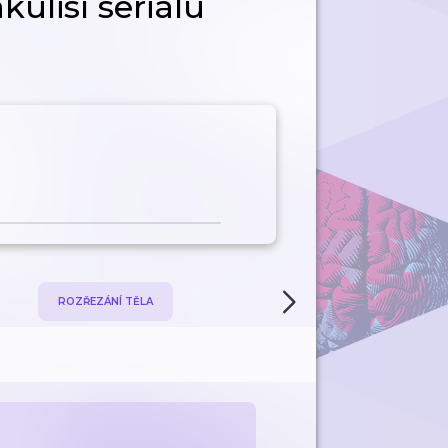
kulisí seriálu
ROZŘEZÁNÍ TĚLA
PSYCHOLOGICKÉ PROFILY