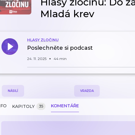
Hlasy zločinu: Do zá
Mladá krev
HLASY ZLOČINU
Poslechněte si podcast
24. 11. 2025
44 min
NÁSILÍ
VRAŽDA
NFO
KOMENTÁŘE
KAPITOLY
35