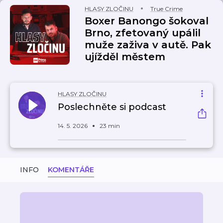
HLASY ZLOČINU
True Crime
Boxer Banongo šokoval
Brno, zfetovaný upálil
muže zaživa v autě. Pak
ujížděl městem
HLASY ZLOČINU
Poslechněte si podcast
14. 5. 2026
23 min
INFO
KOMENTÁŘE