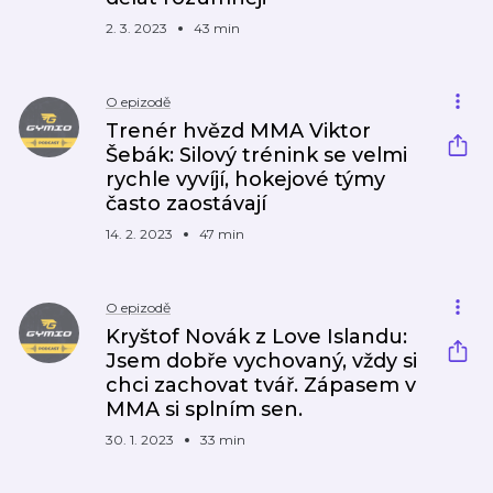
2. 3. 2023
43 min
O epizodě
Trenér hvězd MMA Viktor
Šebák: Silový trénink se velmi
rychle vyvíjí, hokejové týmy
často zaostávají
14. 2. 2023
47 min
O epizodě
Kryštof Novák z Love Islandu:
Jsem dobře vychovaný, vždy si
chci zachovat tvář. Zápasem v
MMA si splním sen.
30. 1. 2023
33 min