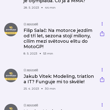
je olympiáda. Co já a MMA?
28. 5. 2023
44 min
O epizodě
Filip Salač: Na motorce jezdím
od tří let, sezona stojí miliony,
cílím mezi světovou elitu do
MotoGP!
8. 5. 2023
53 min
O epizodě
Jakub Vitek: Modeling, triatlon
a IT? Funguje mi to skvěle!
25. 4. 2023
30 min
O epizodě