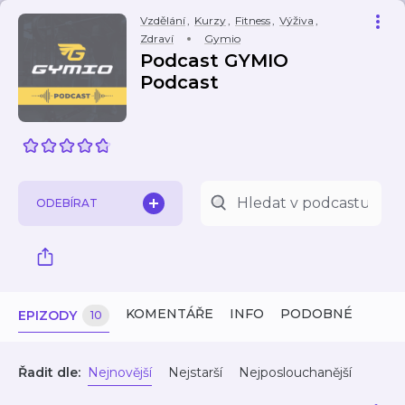
Vzdělání
,
Kurzy
,
Fitness
,
Výživa
,
Zdraví
Gymio
Podcast GYMIO
Podcast
ODEBÍRAT
KOMENTÁŘE
INFO
PODOBNÉ
EPIZODY
10
Řadit dle:
Nejnovější
Nejstarší
Nejposlouchanější