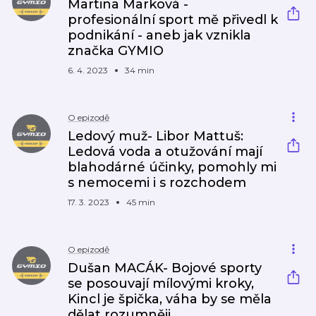
Martina Marková -
profesionální sport mě přivedl k
podnikání - aneb jak vznikla
značka GYMIO
6. 4. 2023
34 min
O epizodě
Ledový muž- Libor Mattuš:
Ledová voda a otužování mají
blahodárné účinky, pomohly mi
s nemocemi i s rozchodem
17. 3. 2023
45 min
O epizodě
Dušan MACÁK- Bojové sporty
se posouvají mílovými kroky,
Kincl je špička, váha by se měla
dělat rozumněji