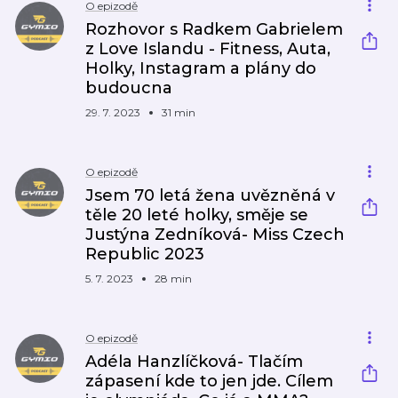
O epizodě
Rozhovor s Radkem Gabrielem
z Love Islandu - Fitness, Auta,
Holky, Instagram a plány do
budoucna
29. 7. 2023
31 min
O epizodě
Jsem 70 letá žena uvězněná v
těle 20 leté holky, směje se
Justýna Zedníková- Miss Czech
Republic 2023
5. 7. 2023
28 min
O epizodě
Adéla Hanzlíčková- Tlačím
zápasení kde to jen jde. Cílem