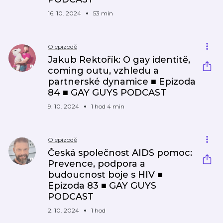
16. 10. 2024
53 min
O epizodě
Jakub Rektořík: O gay identitě,
coming outu, vzhledu a
partnerské dynamice ■ Epizoda
84 ■ GAY GUYS PODCAST
9. 10. 2024
1 hod 4 min
O epizodě
Česká společnost AIDS pomoc:
Prevence, podpora a
budoucnost boje s HIV ■
Epizoda 83 ■ GAY GUYS
PODCAST
2. 10. 2024
1 hod