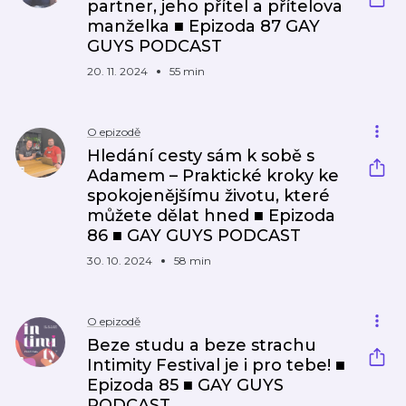
partner, jeho přítel a přítelova
manželka ■ Epizoda 87 GAY
GUYS PODCAST
20. 11. 2024
55 min
O epizodě
Hledání cesty sám k sobě s
Adamem – Praktické kroky ke
spokojenějšímu životu, které
můžete dělat hned ■ Epizoda
86 ■ GAY GUYS PODCAST
30. 10. 2024
58 min
O epizodě
Beze studu a beze strachu
Intimity Festival je i pro tebe! ■
Epizoda 85 ■ GAY GUYS
PODCAST