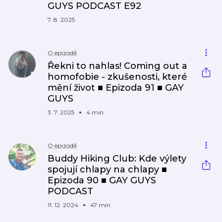
GUYS PODCAST E92
7. 8. 2025
O epizodě
Řekni to nahlas! Coming out a
homofobie - zkušenosti, které
mění život ■ Epizoda 91 ■ GAY
GUYS
3. 7. 2025
4 min
O epizodě
Buddy Hiking Club: Kde výlety
spojují chlapy na chlapy ■
Epizoda 90 ■ GAY GUYS
PODCAST
11. 12. 2024
47 min