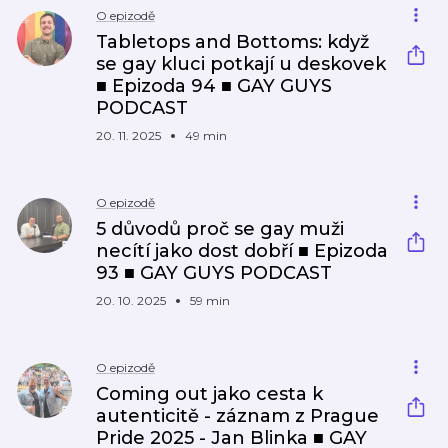
O epizodě
Tabletops and Bottoms: když
se gay kluci potkají u deskovek
■ Epizoda 94 ■ GAY GUYS
PODCAST
20. 11. 2025
49 min
O epizodě
5 důvodů proč se gay muži
necítí jako dost dobří ■ Epizoda
93 ■ GAY GUYS PODCAST
20. 10. 2025
59 min
O epizodě
Coming out jako cesta k
autenticitě - záznam z Prague
Pride 2025 - Jan Blinka ■ GAY