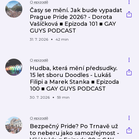
O epizodě
Časy se mění. Jak bude vypadat
Prague Pride 2026? - Dorota
Vašíčková ■ Epizoda 101 ■ GAY
GUYS PODCAST
31. 7. 2026
42 min
O epizodě
Hudba, která mění předsudky.
15 let sboru Doodles - Lukáš
Filipi a Marek Stanka ■ Epizoda
100 ■ GAY GUYS PODCAST
30. 7. 2026
59 min
O epizodě
Bezpečný Pride? Po Trnavě už
to neberu jako samozřejmost -