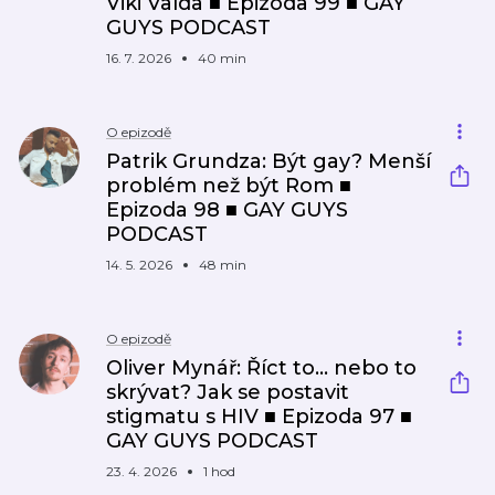
Viki Valda ■ Epizoda 99 ■ GAY
GUYS PODCAST
16. 7. 2026
40 min
O epizodě
Patrik Grundza: Být gay? Menší
problém než být Rom ■
Epizoda 98 ■ GAY GUYS
PODCAST
14. 5. 2026
48 min
O epizodě
Oliver Mynář: Říct to… nebo to
skrývat? Jak se postavit
stigmatu s HIV ■ Epizoda 97 ■
GAY GUYS PODCAST
23. 4. 2026
1 hod