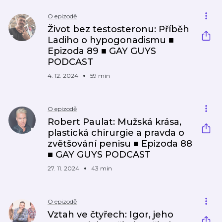
O epizodě
Život bez testosteronu: Příběh
Ladiho o hypogonadismu ■
Epizoda 89 ■ GAY GUYS
PODCAST
4. 12. 2024
59 min
O epizodě
Robert Paulat: Mužská krása,
plastická chirurgie a pravda o
zvětšování penisu ■ Epizoda 88
■ GAY GUYS PODCAST
27. 11. 2024
43 min
O epizodě
Vztah ve čtyřech: Igor, jeho