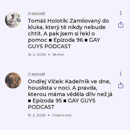
O epizodě
Tomáš Holotík: Zamilovaný do
kluka, který tě nikdy nebude
chtít. A pak jsem si řekl o
pomoc ■ Epizoda 96 ■ GAY
GUYS PODCAST
16. 4. 2026
56 min
O epizodě
Ondřej Vlček: Kadeřník ve dne,
houslista v noci. A pravda,
kterou máma věděla dřív než já
■ Epizoda 95 ■ GAY GUYS
PODCAST
19. 2. 2026
1 hod 4 min