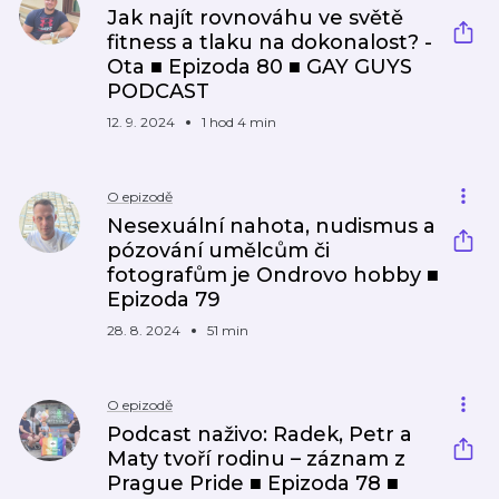
Jak najít rovnováhu ve světě
fitness a tlaku na dokonalost? -
Ota ■ Epizoda 80 ■ GAY GUYS
PODCAST
12. 9. 2024
1 hod 4 min
O epizodě
Nesexuální nahota, nudismus a
pózování umělcům či
fotografům je Ondrovo hobby ■
Epizoda 79
28. 8. 2024
51 min
O epizodě
Podcast naživo: Radek, Petr a
Maty tvoří rodinu – záznam z
Prague Pride ■ Epizoda 78 ■