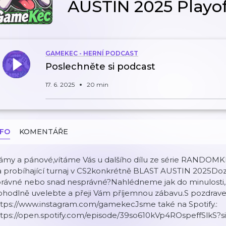
AUSTIN 2025 Playof
GAMEKEC - HERNÍ PODCAST
Poslechněte si podcast
17. 6. 2025
20 min
NFO
KOMENTÁŘE
ámy a pánové,vítáme Vás u dalšího dílu ze série RANDOMK
 probíhající turnaj v CS2konkrétně BLAST AUSTIN 2025Dozv
právné nebo snad nesprávné?Nahlédneme jak do minulosti, 
ohodlně uvelebte a přeji Vám příjemnou zábavu.S pozdra
ttps://www.instagram.com/gamekecJsme také na Spotify.:
ttps://open.spotify.com/episode/39so610kVp4ROspeffSl