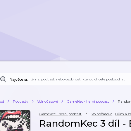
Najděte si:
od
Podcasty
Volnočasové
GameKec - herní podcast
RandomK
GameKec - herní podcast
Volnočasové
,
Dům a z
RandomKec 3 díl -