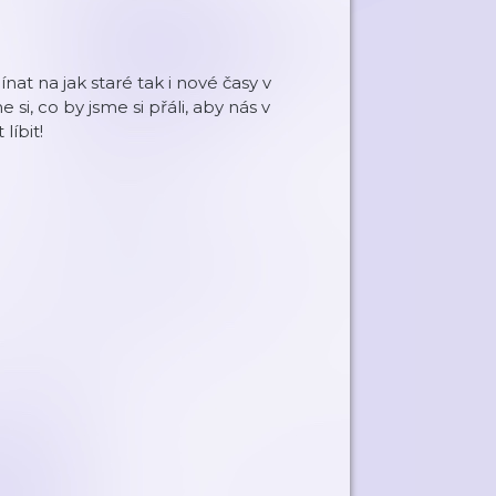
t na jak staré tak i nové časy v
, co by jsme si přáli, aby nás v
íbit!