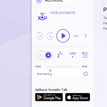
MŮJ PROFIL
P
POSLOUCHEJTE
Js
he
he
1.00
×
00:00
00:00
Komentuj
Aplikace Youradio Talk