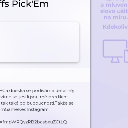
fs Pick'Em
ECa dneska se podíváme detailněji
íme se, jestli jsou mé predikce
tak také do budoucnosti.Takže se
vemGameKecInstagram.:
kS?si=fmpWRQyzRB2basbxuZCtLQ