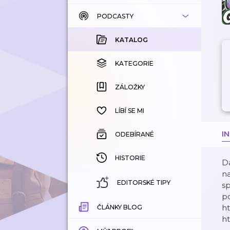
PODCASTY
KATALOG
KOUPENÉ
KATALOG
KATEGORIE
KATEGORIE
ZÁLOŽKY
ZÁLOŽKY
HISTORIE
LÍBÍ SE MI
I
ODEBÍRANÉ
HISTORIE
D
na
EDITORSKÉ TIPY
s
p
h
ČLÁNKY BLOG
h