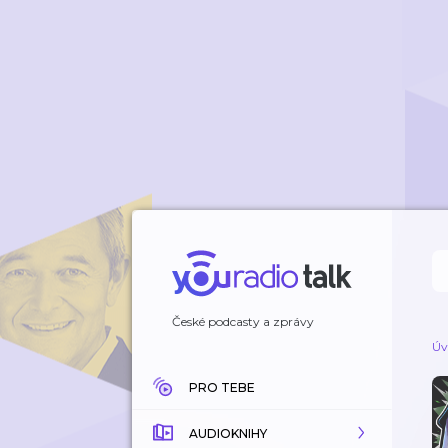
České podcasty a zprávy
Úv
PRO TEBE
AUDIOKNIHY