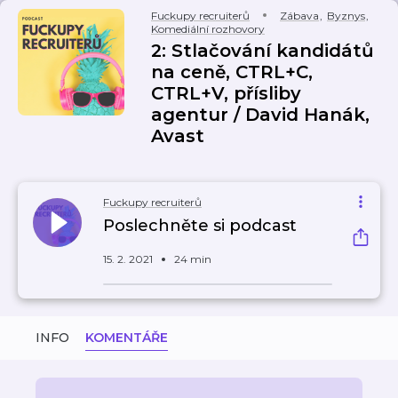
Fuckupy recruiterů
Zábava
,
Byznys
,
Komediální rozhovory
2: Stlačování kandidátů
na ceně, CTRL+C,
CTRL+V, přísliby
agentur / David Hanák,
Avast
Fuckupy recruiterů
Poslechněte si podcast
15. 2. 2021
24 min
INFO
KOMENTÁŘE