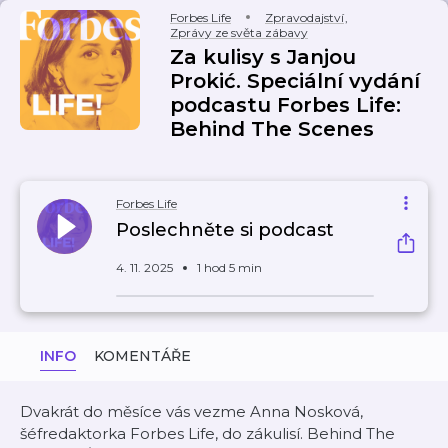
Forbes Life
Zpravodajství
,
Zprávy ze světa zábavy
Za kulisy s Janjou
Prokić. Speciální vydání
podcastu Forbes Life:
Behind The Scenes
Forbes Life
Poslechněte si podcast
4. 11. 2025
1 hod 5 min
INFO
KOMENTÁŘE
Dvakrát do měsíce vás vezme Anna Nosková,
šéfredaktorka Forbes Life, do zákulisí. Behind The