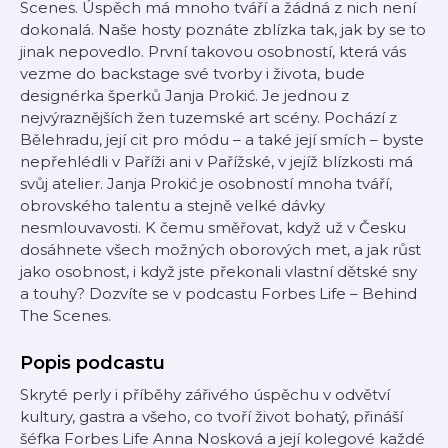
Scenes. Úspěch má mnoho tváří a žádná z nich není
dokonalá. Naše hosty poznáte zblízka tak, jak by se to
jinak nepovedlo. První takovou osobností, která vás
vezme do backstage své tvorby i života, bude
designérka šperků Janja Prokić. Je jednou z
nejvýraznějších žen tuzemské art scény. Pochází z
Bělehradu, její cit pro módu –⁠⁠⁠⁠⁠⁠ a také její smích –⁠⁠⁠⁠⁠⁠ byste
nepřehlédli v Paříži ani v Pařížské, v jejíž blízkosti má
svůj atelier. Janja Prokić je osobností mnoha tváří,
obrovského talentu a stejně velké dávky
nesmlouvavosti. K čemu směřovat, když už v Česku
dosáhnete všech možných oborových met, a jak růst
jako osobnost, i když jste překonali vlastní dětské sny
a touhy? Dozvíte se v podcastu Forbes Life –⁠⁠⁠⁠⁠⁠ Behind
The Scenes.
Popis podcastu
Skryté perly i příběhy zářivého úspěchu v odvětví
kultury, gastra a všeho, co tvoří život bohatý, přináší
šéfka Forbes Life Anna Nosková a její kolegové každé