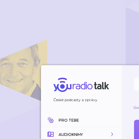
České podcasty a zprávy
Úv
PRO TEBE
AUDIOKNIHY