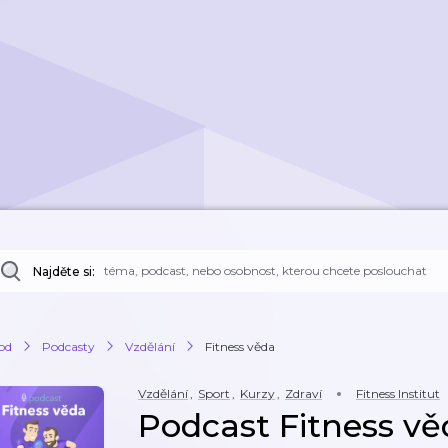
Najděte si:
od
Podcasty
Vzdělání
Fitness věda
Vzdělání
,
Sport
,
Kurzy
,
Zdraví
Fitness Institut
Podcast Fitness vě