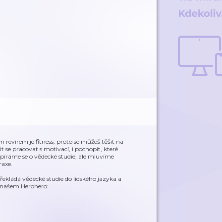
revírem je fitness, proto se můžeš těšit na
t se pracovat s motivací, i pochopit, které
píráme se o vědecké studie, ale mluvíme
raxe.
překládá vědecké studie do lidského jazyka a
a našem Herohero: