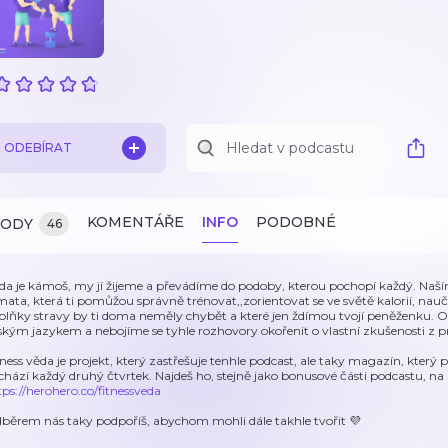
ODEBÍRAT
KOMENTÁŘE
INFO
PODOBNÉ
ZODY
46
da je kámoš, my jí žijeme a převádíme do podoby, kterou pochopí každý. Naším 
mata, která ti pomůžou správně trénovat,,zorientovat se ve světě kalorií, nauči
plňky stravy by ti doma neměly chybět a které jen ždímou tvojí peněženku. O
dským jazykem a nebojíme se tyhle rozhovory okořenit o vlastní zkušenosti z p
tness věda je projekt, který zastřešuje tenhle podcast, ale taky magazín, který 
chází každý druhý čtvrtek. Najdeš ho, stejně jako bonusové části podcastu, n
tps://herohero.co/fitnessveda
běrem nás taky podpoříš, abychom mohli dále takhle tvořit 💜