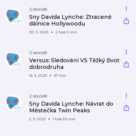
O epizodě
Sny Davida Lynche: Ztracené
dálnice Hollywoodu
30. 5. 2025
2 hod 0 min
O epizodě
Versus: Sledování VS Těžký život
dobrodruha
16. 5. 2025
57 min
O epizodě
Sny Davida Lynche: Návrat do
Městečka Twin Peaks
2. 5. 2025
1 hod 30 min