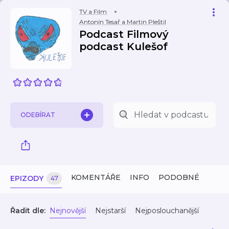
TV a Film
Antonín Tesař a Martin Pleštil
Podcast Filmový
podcast Kulešof
ODEBÍRAT
KOMENTÁŘE
INFO
PODOBNÉ
EPIZODY
47
Řadit dle:
Nejnovější
Nejstarší
Nejposlouchanější