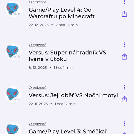
O epizodě
Game/Play Level 4: Od
Warcraftu po Minecraft
22. 12. 2025
2 hod 14 min
O epizodě
Versus: Super náhradník VS
Ivana v útoku
8. 12. 2025
1 hod 1 min
O epizodě
Versus: Její oběť VS Noční motýl
22. 11. 2025
1 hod 17 min
O epizodě
Game/Play Level 3: Šméčkař