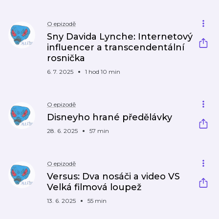
O epizodě
Sny Davida Lynche: Internetový
influencer a transcendentální
rosnička
6. 7. 2025
1 hod 10 min
O epizodě
Disneyho hrané předělávky
28. 6. 2025
57 min
O epizodě
Versus: Dva nosáči a video VS
Velká filmová loupež
13. 6. 2025
55 min