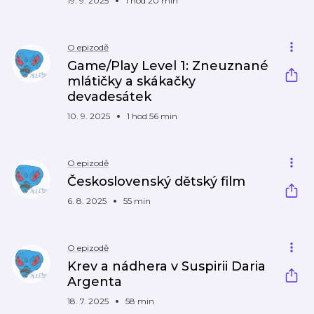
19. 9. 2025
1 hod 20 min
O epizodě
Game/Play Level 1: Zneuznané
mlátičky a skákačky
devadesátek
10. 9. 2025
1 hod 56 min
O epizodě
Československý dětský film
6. 8. 2025
55 min
O epizodě
Krev a nádhera v Suspirii Daria
Argenta
18. 7. 2025
58 min