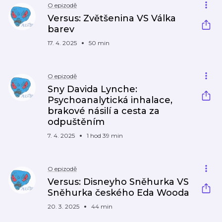
O epizodě
Versus: Zvětšenina VS Válka
barev
17. 4. 2025
50 min
O epizodě
Sny Davida Lynche:
Psychoanalytická inhalace,
brakové násilí a cesta za
odpuštěním
7. 4. 2025
1 hod 39 min
O epizodě
Versus: Disneyho Sněhurka VS
Sněhurka českého Eda Wooda
20. 3. 2025
44 min