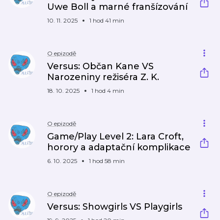
Uwe Boll a marné franšízování
10. 11. 2025
1 hod 41 min
O epizodě
Versus: Občan Kane VS
Narozeniny režiséra Z. K.
18. 10. 2025
1 hod 4 min
O epizodě
Game/Play Level 2: Lara Croft,
horory a adaptační komplikace
6. 10. 2025
1 hod 58 min
O epizodě
Versus: Showgirls VS Playgirls