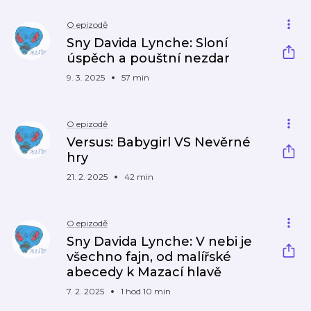
O epizodě
Sny Davida Lynche: Sloní
úspěch a pouštní nezdar
9. 3. 2025
57 min
O epizodě
Versus: Babygirl VS Nevěrné
hry
21. 2. 2025
42 min
O epizodě
Sny Davida Lynche: V nebi je
všechno fajn, od malířské
abecedy k Mazací hlavě
7. 2. 2025
1 hod 10 min