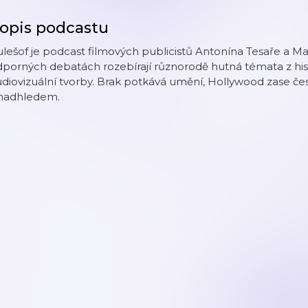
opis podcastu
lešof je podcast filmových publicistů Antonína Tesaře a Mar
porných debatách rozebírají různorodě hutná témata z his
diovizuální tvorby. Brak potkává umění, Hollywood zase česk
 nadhledem.