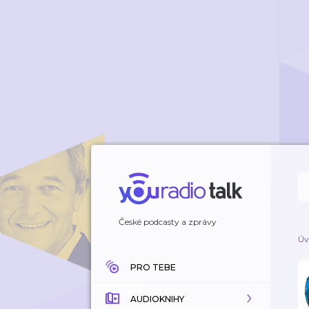
České podcasty a zprávy
Úv
PRO TEBE
AUDIOKNIHY