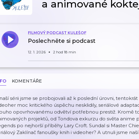
a animované koktej
FILMOVÝ PODCAST KULEŠOF
Poslechněte si podcast
12. 1. 2026
2 hod 18 min
NFO
KOMENTÁŘE
naší sérii jsme se probojovali až k poslední úrovni, tentokrá
deoher moc kritického úspěchu nesklidily, seriálové adaptac
louho opovrhovanému odvětví potřebnou prestiž. Kromě t
imovaných projektů, od Tondova exkurzu do světa anime př
gends po nejhorší příběhy Lary Croft. Sundal si Master Chie
riálový Zaklínač fanoušky knih i videoher? A utnuli jsme naší