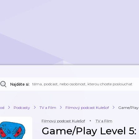
Najděte si:
od
Podcasty
TV a Film
Filmový podcast Kulešof
Game/Play Le
Filmový podcast Kulešof
TV a Film
Game/Play Level 5: 