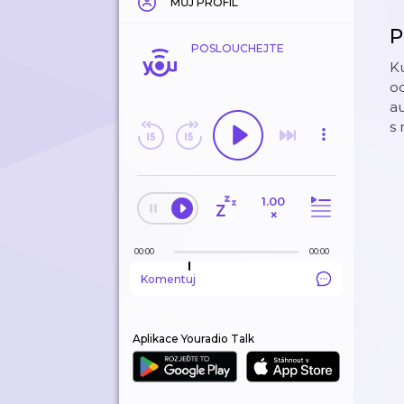
MŮJ PROFIL
P
POSLOUCHEJTE
Ku
od
au
s
1.00
×
00:00
00:00
Komentuj
Aplikace Youradio Talk