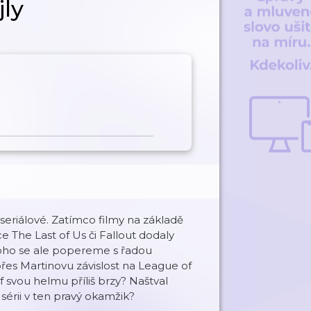
ly
t seriálové. Zatímco filmy na základě
e The Last of Us či Fallout dodaly
oho se ale popereme s řadou
es Martinovu závislost na League of
f svou helmu příliš brzy? Naštval
 sérii v ten pravý okamžik?