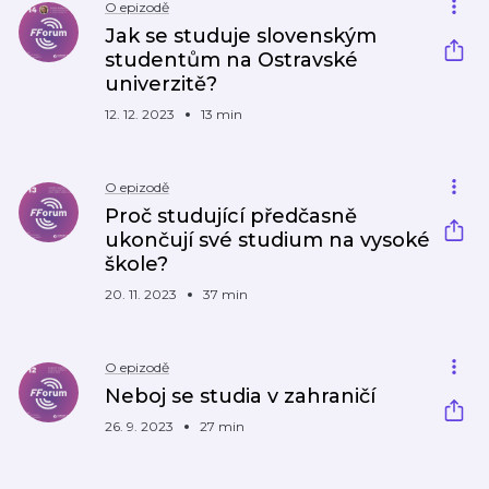
O epizodě
Jak se studuje slovenským
studentům na Ostravské
univerzitě?
12. 12. 2023
13 min
O epizodě
Proč studující předčasně
ukončují své studium na vysoké
škole?
20. 11. 2023
37 min
O epizodě
Neboj se studia v zahraničí
26. 9. 2023
27 min