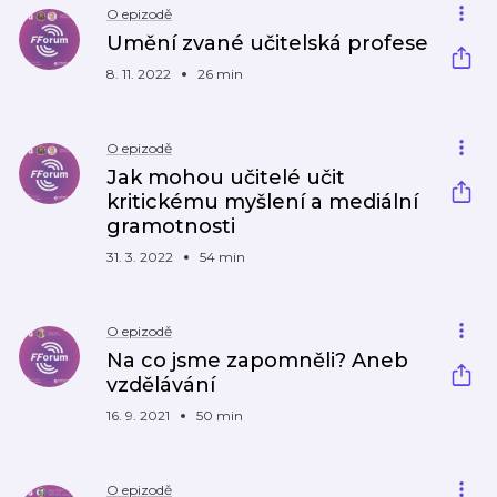
O epizodě
Umění zvané učitelská profese
8. 11. 2022
26 min
O epizodě
Jak mohou učitelé učit
kritickému myšlení a mediální
gramotnosti
31. 3. 2022
54 min
O epizodě
Na co jsme zapomněli? Aneb
vzdělávání
16. 9. 2021
50 min
O epizodě