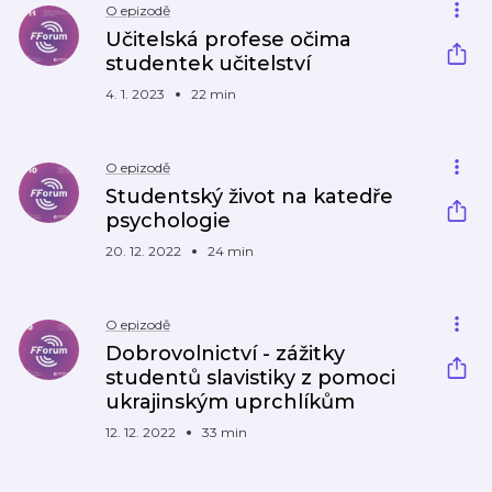
O epizodě
Učitelská profese očima
studentek učitelství
4. 1. 2023
22 min
O epizodě
Studentský život na katedře
psychologie
20. 12. 2022
24 min
O epizodě
Dobrovolnictví - zážitky
studentů slavistiky z pomoci
ukrajinským uprchlíkům
12. 12. 2022
33 min