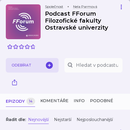
Společnost
Nela Parmová
Podcast FForum
Filozofické fakulty
Ostravské univerzity
ODEBÍRAT
KOMENTÁŘE
INFO
PODOBNÉ
EPIZODY
14
Řadit dle:
Nejnovější
Nejstarší
Nejposlouchanější