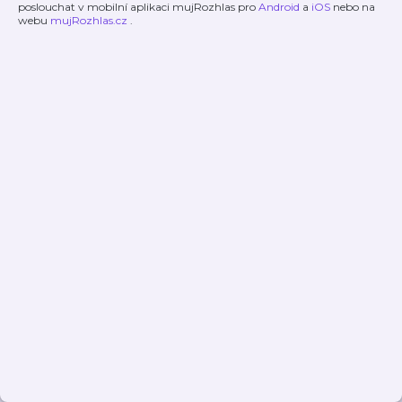
poslouchat v mobilní aplikaci mujRozhlas pro
Android
a
iOS
nebo na
webu
mujRozhlas.cz
.