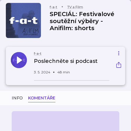
f-a-t
TV a Film
SPECIÁL: Festivalové
soutěžní výběry -
Anifilm: shorts
f-a-t
Poslechněte si podcast
3. 5. 2024
48 min
INFO
KOMENTÁŘE