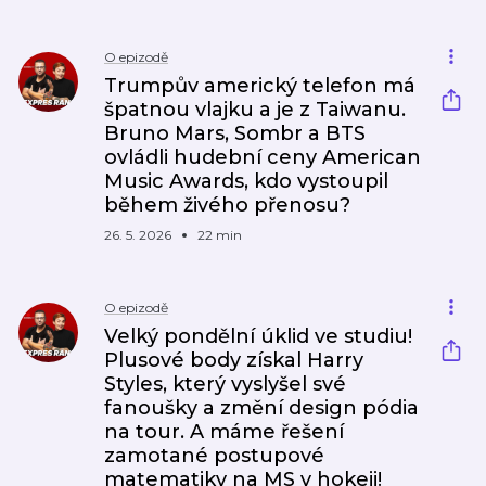
O epizodě
Trumpův americký telefon má
špatnou vlajku a je z Taiwanu.
Bruno Mars, Sombr a BTS
ovládli hudební ceny American
Music Awards, kdo vystoupil
během živého přenosu?
26. 5. 2026
22 min
O epizodě
Velký pondělní úklid ve studiu!
Plusové body získal Harry
Styles, který vyslyšel své
fanoušky a změní design pódia
na tour. A máme řešení
zamotané postupové
matematiky na MS v hokeji!