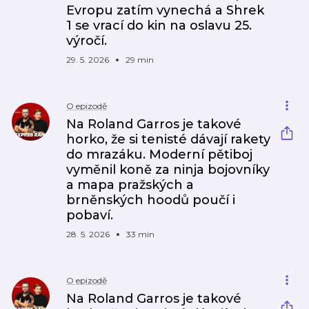
Evropu zatím vynechá a Shrek
1 se vrací do kin na oslavu 25.
výročí.
29. 5. 2026
29 min
O epizodě
Na Roland Garros je takové
horko, že si tenisté dávají rakety
do mrazáku. Moderní pětiboj
vyměnil koně za ninja bojovníky
a mapa pražských a
brněnských hoodů poučí i
pobaví.
28. 5. 2026
33 min
O epizodě
Na Roland Garros je takové