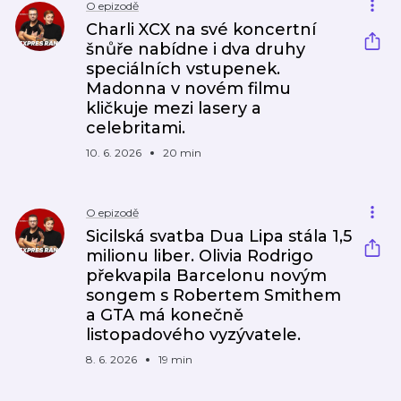
O epizodě
Charli XCX na své koncertní
šnůře nabídne i dva druhy
speciálních vstupenek.
Madonna v novém filmu
kličkuje mezi lasery a
celebritami.
10. 6. 2026
20 min
O epizodě
Sicilská svatba Dua Lipa stála 1,5
milionu liber. Olivia Rodrigo
překvapila Barcelonu novým
songem s Robertem Smithem
a GTA má konečně
listopadového vyzývatele.
8. 6. 2026
19 min