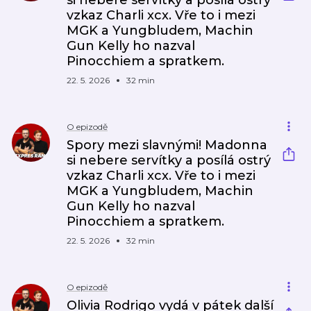
si nebere servítky a posílá ostrý
vzkaz Charli xcx. Vře to i mezi
MGK a Yungbludem, Machin
Gun Kelly ho nazval
Pinocchiem a spratkem.
22. 5. 2026
32 min
O epizodě
Spory mezi slavnými! Madonna
si nebere servítky a posílá ostrý
vzkaz Charli xcx. Vře to i mezi
MGK a Yungbludem, Machin
Gun Kelly ho nazval
Pinocchiem a spratkem.
22. 5. 2026
32 min
O epizodě
Olivia Rodrigo vydá v pátek další