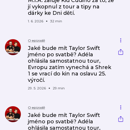
M.I.A. žaluje Kid Cudiho za to, že
jí vykopnul z tour a tipy na
dárky ke Dni dětí.
1. 6. 2026
32 min
O epizodě
Jaké bude mít Taylor Swift
jméno po svatbě? Adéla
ohlásila samostatnou tour,
Evropu zatím vynechá a Shrek
1 se vrací do kin na oslavu 25.
výročí.
29. 5. 2026
29 min
O epizodě
Jaké bude mít Taylor Swift
jméno po svatbě? Adéla
ohlásila samostatnou tour,