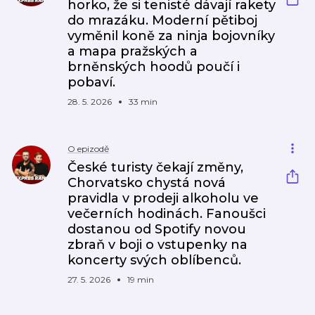
horko, že si tenisté dávají rakety
do mrazáku. Moderní pětiboj
vyměnil koně za ninja bojovníky
a mapa pražských a
brněnských hoodů poučí i
pobaví.
28. 5. 2026
33 min
O epizodě
České turisty čekají změny,
Chorvatsko chystá nová
pravidla v prodeji alkoholu ve
večerních hodinách. Fanoušci
dostanou od Spotify novou
zbraň v boji o vstupenky na
koncerty svých oblíbenců.
27. 5. 2026
19 min