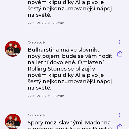
novém klipu díky AI a pivo je
šestý nejkonzumovanější nápoj
na světě.
22. 5. 2026
26 min
O epizodě
Bulharština má ve slovníku
nový pojem, bude se vám hodit
na letní dovolené. Omlazení
Rolling Stones se olizují v
novém klipu díky AI a pivo je
šestý nejkonzumovanější nápoj
na světě.
22. 5. 2026
26 min
O epizodě
Spory mezi slavnými! Madonna