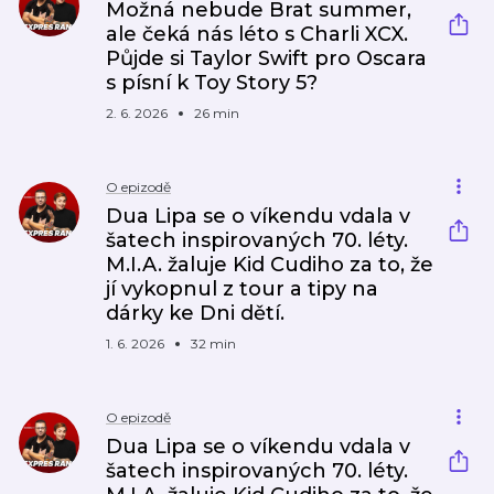
Možná nebude Brat summer,
ale čeká nás léto s Charli XCX.
Půjde si Taylor Swift pro Oscara
s písní k Toy Story 5?
2. 6. 2026
26 min
O epizodě
Dua Lipa se o víkendu vdala v
šatech inspirovaných 70. léty.
M.I.A. žaluje Kid Cudiho za to, že
jí vykopnul z tour a tipy na
dárky ke Dni dětí.
1. 6. 2026
32 min
O epizodě
Dua Lipa se o víkendu vdala v
šatech inspirovaných 70. léty.