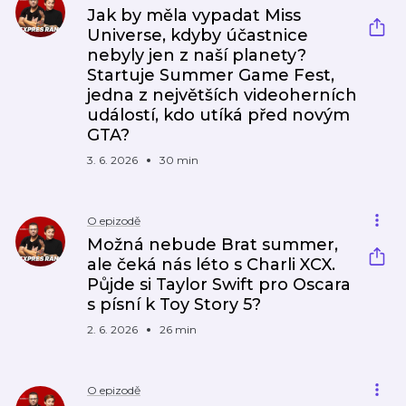
Jak by měla vypadat Miss
Universe, kdyby účastnice
nebyly jen z naší planety?
Startuje Summer Game Fest,
jedna z největších videoherních
událostí, kdo utíká před novým
GTA?
3. 6. 2026
30 min
O epizodě
Možná nebude Brat summer,
ale čeká nás léto s Charli XCX.
Půjde si Taylor Swift pro Oscara
s písní k Toy Story 5?
2. 6. 2026
26 min
O epizodě