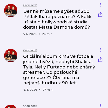
O epizodě
Denně můžeme slyšet až 200
lží! Jak lháře poznáme? A kolik
už stálo hollywoodská studia
dostat Matta Damona domů?
5. 6. 2026
24 min
O epizodě
Oficiální album k MS ve fotbale
je plné hvězd, nechybí Shakira,
Tyla, Nelly Furtado nebo známý
streamer. Co poslouchá
generace Z? Čtvrtina má
nejradši hudbu z 90. let.
4. 6. 2026
27 min
O epizodě