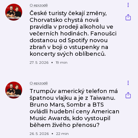
O epizodě
České turisty čekají změny,
Chorvatsko chystá nová
pravidla v prodeji alkoholu ve
večerních hodinách. Fanoušci
dostanou od Spotify novou
zbraň v boji o vstupenky na
koncerty svých oblíbenců.
27. 5. 2026
19 min
O epizodě
Trumpův americký telefon má
špatnou vlajku a je z Taiwanu.
Bruno Mars, Sombr a BTS
ovládli hudební ceny American
Music Awards, kdo vystoupil
během živého přenosu?
26. 5. 2026
22 min