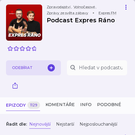
Zpravodajství
,
Volnočasové
,
Zprávy ze světa zábavy
Expres FM
Podcast Expres Ráno
ODEBÍRAT
KOMENTÁŘE
INFO
PODOBNÉ
EPIZODY
1129
Řadit dle:
Nejnovější
Nejstarší
Nejposlouchanější