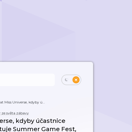
t Miss Universe, kdyby ú...
 ze světa zábavy
erse, kdyby účastnice
artuje Summer Game Fest,