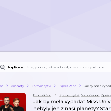
Najděte si:
od
Podcasty
Zpravodajství
Expres Ráno
Jak by měla vypada
Expres Ráno
Zpravodajství
,
Volnočasové
,
Zprávy
Jak by měla vypadat Miss Univ
nebyly jen z naší planety? St