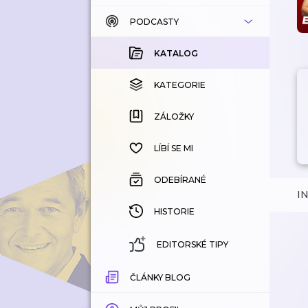
PODCASTY
KATALOG
KOUPENÉ
KATALOG
KATEGORIE
KATEGORIE
ZÁLOŽKY
ZÁLOŽKY
HISTORIE
LÍBÍ SE MI
ODEBÍRANÉ
I
HISTORIE
EDITORSKÉ TIPY
ČLÁNKY BLOG