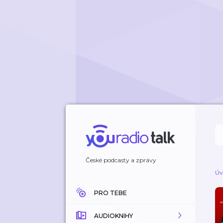
České podcasty a zprávy
Úv
PRO TEBE
AUDIOKNIHY