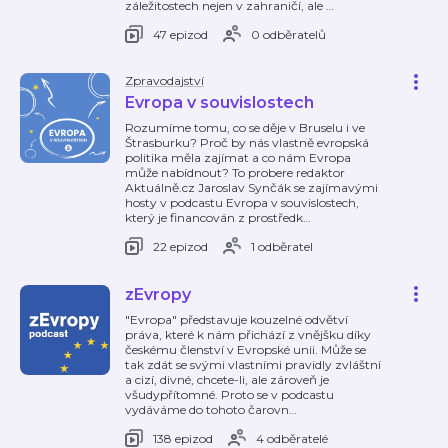
záležitostech nejen v zahraničí, ale
…
47 epizod
0 odběratelů
Zpravodajství
Evropa v souvislostech
Rozumíme tomu, co se děje v Bruselu i ve
Štrasburku? Proč by nás vlastně evropská
politika měla zajímat a co nám Evropa
může nabídnout? To probere redaktor
Aktuálně.cz Jaroslav Synčák se zajímavými
hosty v podcastu Evropa v souvislostech,
který je financován z prostředk
…
22 epizod
1 odběratel
zEvropy
"Evropa" představuje kouzelné odvětví
práva, které k nám přichází z vnějšku díky
českému členství v Evropské unii. Může se
tak zdát se svými vlastními pravidly zvláštní
a cizí, divné, chcete-li, ale zároveň je
všudypřítomné. Proto se v podcastu
vydáváme do tohoto čarovn
…
138 epizod
4 odběratelé