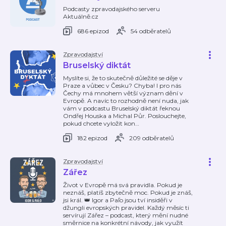
Podcasty zpravodajského serveru
Aktuálně.cz
686 epizod
54 odběratelů
Zpravodajství
Bruselský diktát
Myslíte si, že to skutečně důležité se děje v
Praze a vůbec v Česku? Chyba! I pro nás
Čechy má mnohem větší význam dění v
Evropě. A navíc to rozhodně není nuda, jak
vám v podcastu Bruselský diktát řeknou
Ondřej Houska a Michal Půr. Poslouchejte,
pokud chcete vyložit kon
…
182 epizod
209 odběratelů
Zpravodajství
Zářez
Život v Evropě má svá pravidla. Pokud je
neznáš, platíš zbytečně moc. Pokud je znáš,
jsi král. 👑 Igor a Paľo jsou tví insiděři v
džungli evropských pravidel. Každý měsíc ti
servírují Zářez – podcast, který mění nudné
směrnice na konkrétní návody, jak využít