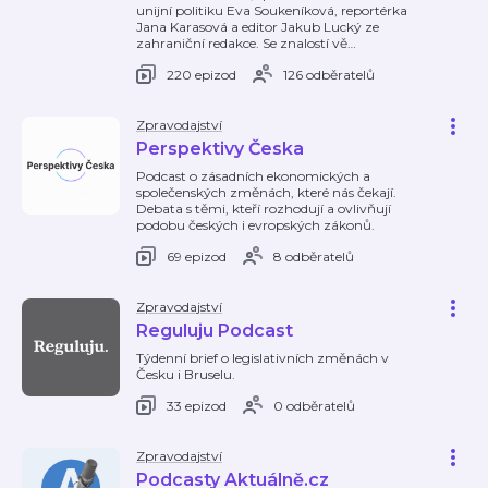
unijní politiku Eva Soukeníková, reportérka
Jana Karasová a editor Jakub Lucký ze
zahraniční redakce. Se znalostí vě
…
220 epizod
126 odběratelů
Zpravodajství
Perspektivy Česka
Podcast o zásadních ekonomických a
společenských změnách, které nás čekají.
Debata s těmi, kteří rozhodují a ovlivňují
podobu českých i evropských zákonů.
69 epizod
8 odběratelů
Zpravodajství
Reguluju Podcast
Týdenní brief o legislativních změnách v
Česku i Bruselu.
33 epizod
0 odběratelů
Zpravodajství
Podcasty Aktuálně.cz