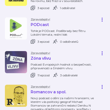
Na rovinu, bez frází a v souvislostech.
3 epizod
1 odběratel
Zpravodajství
PODcast
Tohle je PODcast. Poděbrady bez filtru.
Lokální témata, reální lidé.
3 epizod
0 odběratelů
Zpravodajství
Zóna vlivu
Podcast Evropských hodnot o bezpečnosti,
připravenosti a čínském vlivu.
11 epizod
3 odběratelé
Zpravodajství
Romancov a spol.
Nový podcast o dění za našimi hranicemi, ve
kterém vás politický geograf Michael
Romancov se zahraniční redakcí Deníku N
provedou důležitými momenty, konflikty i