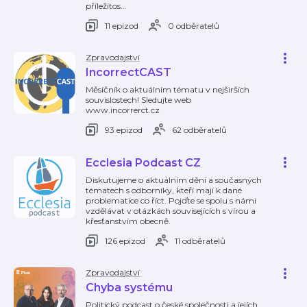
příležitos
…
11 epizod
0 odběratelů
Zpravodajství
IncorrectCAST
Měsíčník o aktuálním tématu v nejširších
souvislostech! Sledujte web
www.incorrerct.cz
93 epizod
62 odběratelů
Ecclesia Podcast CZ
Diskutujeme o aktuálním dění a současných
tématech s odborníky, kteří mají k dané
problematice co říct. Pojďte se spolu s námi
vzdělávat v otázkách souvisejících s vírou a
křesťanstvím obecně.
126 epizod
11 odběratelů
Zpravodajství
Chyba systému
Politický podcast o české společnosti a jejích