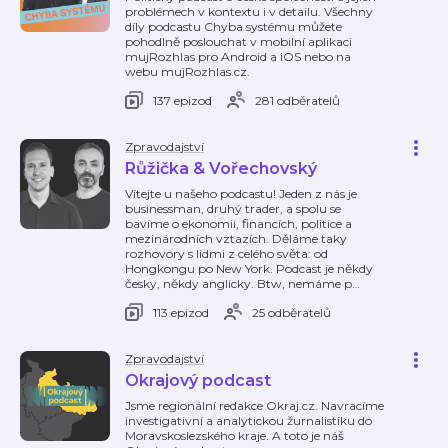
problémech v kontextu i v detailu. Všechny
díly podcastu Chyba systému můžete
pohodlně poslouchat v mobilní aplikaci
mujRozhlas pro Android a iOS nebo na
webu mujRozhlas.cz.
137 epizod
281 odběratelů
Zpravodajství
Růžička & Vořechovský
Vítejte u našeho podcastu! Jeden z nás je
businessman, druhý trader, a spolu se
bavíme o ekonomii, financích, politice a
mezinárodních vztazích. Děláme taky
rozhovory s lidmi z celého světa: od
Hongkongu po New York. Podcast je někdy
česky, někdy anglicky. Btw, nemáme p
…
113 epizod
25 odběratelů
Zpravodajství
Okrajový podcast
Jsme regionální redakce Okraj.cz. Navracíme
investigativní a analytickou žurnalistiku do
Moravskoslezského kraje. A toto je náš