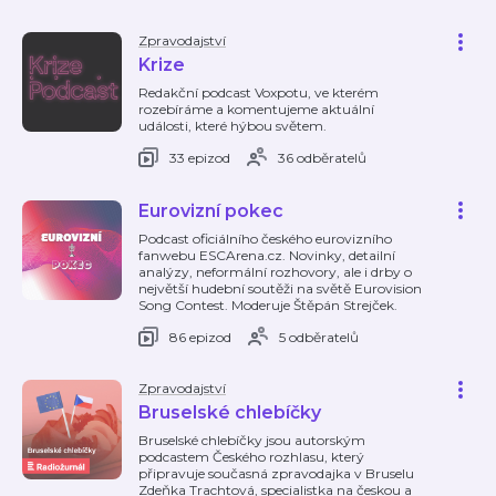
Zpravodajství
Krize
Redakční podcast Voxpotu, ve kterém
rozebíráme a komentujeme aktuální
události, které hýbou světem.
33 epizod
36 odběratelů
Eurovizní pokec
Podcast oficiálního českého eurovizního
fanwebu ESCArena.cz. Novinky, detailní
analýzy, neformální rozhovory, ale i drby o
největší hudební soutěži na světě Eurovision
Song Contest. Moderuje Štěpán Strejček.
86 epizod
5 odběratelů
Zpravodajství
Bruselské chlebíčky
Bruselské chlebíčky jsou autorským
podcastem Českého rozhlasu, který
připravuje současná zpravodajka v Bruselu
Zdeňka Trachtová, specialistka na českou a