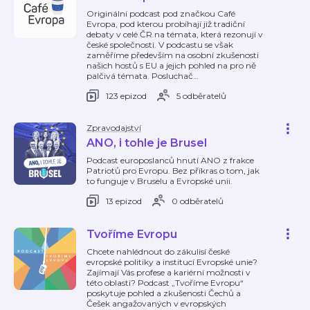
Originální podcast pod značkou Café
Evropa, pod kterou probíhají již tradiční
debaty v celé ČR na témata, která rezonují v
české společnosti. V podcastu se však
zaměříme především na osobní zkušenosti
našich hostů s EU a jejich pohled na pro ně
palčivá témata. Posluchač
…
123 epizod
5 odběratelů
Zpravodajství
ANO, i tohle je Brusel
Podcast europoslanců hnutí ANO z frakce
Patriotů pro Evropu. Bez příkras o tom, jak
to funguje v Bruselu a Evropské unii.
13 epizod
0 odběratelů
Tvoříme Evropu
Chcete nahlédnout do zákulisí české
evropské politiky a institucí Evropské unie?
Zajímají Vás profese a kariérní možnosti v
této oblasti? Podcast „Tvoříme Evropu“
poskytuje pohled a zkušenosti Čechů a
Češek angažovaných v evropských