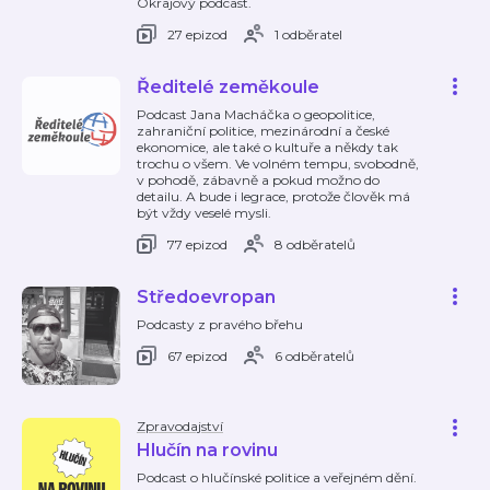
Okrajový podcast.
27 epizod
1 odběratel
Ředitelé zeměkoule
Podcast Jana Macháčka o geopolitice,
zahraniční politice, mezinárodní a české
ekonomice, ale také o kultuře a někdy tak
trochu o všem. Ve volném tempu, svobodně,
v pohodě, zábavně a pokud možno do
detailu. A bude i legrace, protože člověk má
být vždy veselé mysli.
77 epizod
8 odběratelů
Středoevropan
Podcasty z pravého břehu
67 epizod
6 odběratelů
Zpravodajství
Hlučín na rovinu
Podcast o hlučínské politice a veřejném dění.