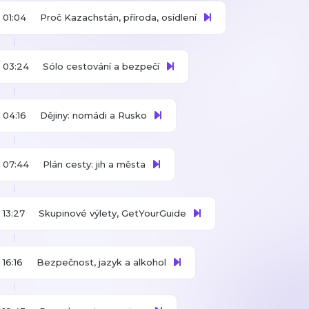
01:04
Proč Kazachstán, příroda, osídlení
03:24
Sólo cestování a bezpečí
04:16
Dějiny: nomádi a Rusko
07:44
Plán cesty: jih a města
13:27
Skupinové výlety, GetYourGuide
16:16
Bezpečnost, jazyk a alkohol