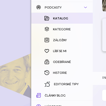
PODCASTY
KATALOG
KOUPENÉ
KATALOG
KATEGORIE
KATEGORIE
ZÁLOŽKY
ZÁLOŽKY
HISTORIE
LÍBÍ SE MI
ODEBÍRANÉ
HISTORIE
I
EDITORSKÉ TIPY
ČLÁNKY BLOG