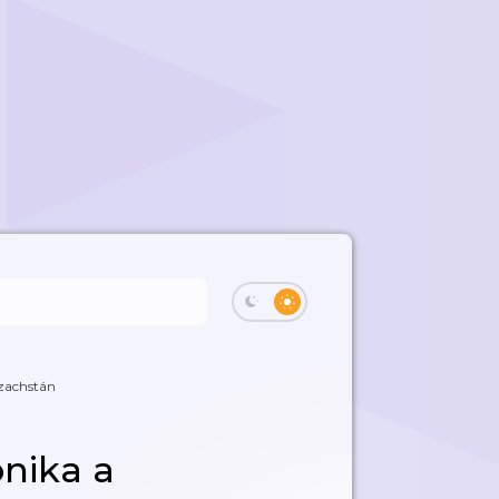
azachstán
onika a