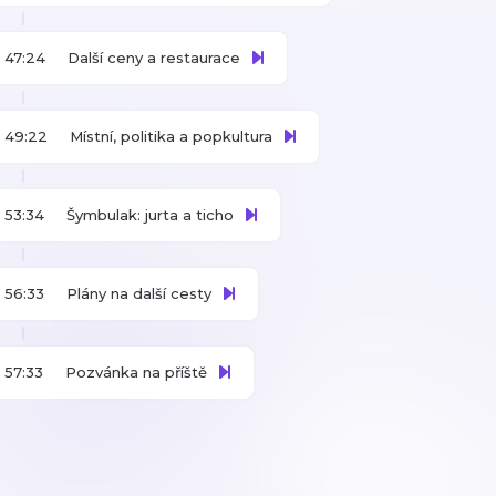
47:24
Další ceny a restaurace
49:22
Místní, politika a popkultura
53:34
Šymbulak: jurta a ticho
56:33
Plány na další cesty
57:33
Pozvánka na příště