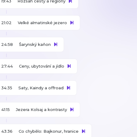
19:43
Rozsah cesty a regiony
21:02
Velké almatinské jezero
24:58
Šarynský kaňon
27:44
Ceny, ubytování a jídlo
34:35
Saty, Kaindy a offroad
41:15
Jezera Kolsaj a kontrasty
43:36
Co chybělo: Bajkonur, hranice