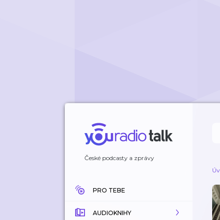
České podcasty a zprávy
Úv
PRO TEBE
AUDIOKNIHY